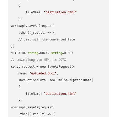
    {

fileName
: 
"destination.html"
    })

wordsApi.saveAs(request)

    .then(
(
_result
) =>
 {

// deal with the converted file
})

%!(EXTRA 
string
=DOCX, 
string
// Umwandlung von HTML in DOTX
const
 request = 
new
 SaveAsRequest({

name
: 
"uploaded.docx"
,

saveOptionsData
: 
new
 HtmlSaveOptionsData(

    {

fileName
: 
"destination.html"
    })

wordsApi.saveAs(request)

    .then(
(
_result
) =>
 {
