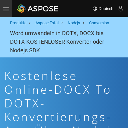
Deutsch
Toggle navigation
Produkte
Aspose.Total
Nodejs
Conversion
Word umwandeln in DOTX, DOCX bis
DOTX KOSTENLOSER Konverter oder
Nodejs SDK
Kostenlose
Online-DOCX To
DOTX-
Konvertierungs-