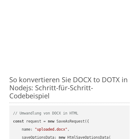
So konvertieren Sie DOCX to DOTX in
Nodejs: Schritt-für-Schritt-
Codebeispiel
// Umwandlung von DOCX in HTML
const
 request = 
new
 SaveAsRequest({

name
: 
"uploaded.docx"
,

saveOptionsData
: 
new
 HtmlSaveOptionsData(
