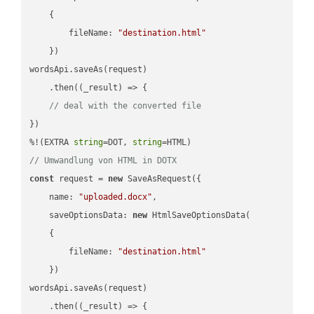
    {

fileName
: 
"destination.html"
    })

wordsApi.saveAs(request)

    .then(
(
_result
) =>
 {

// deal with the converted file
})

%!(EXTRA 
string
=DOT, 
string
// Umwandlung von HTML in DOTX
const
 request = 
new
 SaveAsRequest({

name
: 
"uploaded.docx"
,

saveOptionsData
: 
new
 HtmlSaveOptionsData(

    {

fileName
: 
"destination.html"
    })

wordsApi.saveAs(request)

    .then(
(
_result
) =>
 {
