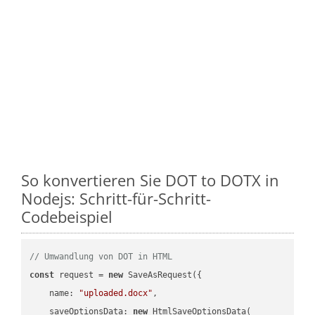
So konvertieren Sie DOT to DOTX in
Nodejs: Schritt-für-Schritt-
Codebeispiel
// Umwandlung von DOT in HTML
const
 request = 
new
 SaveAsRequest({

name
: 
"uploaded.docx"
,

saveOptionsData
: 
new
 HtmlSaveOptionsData(
