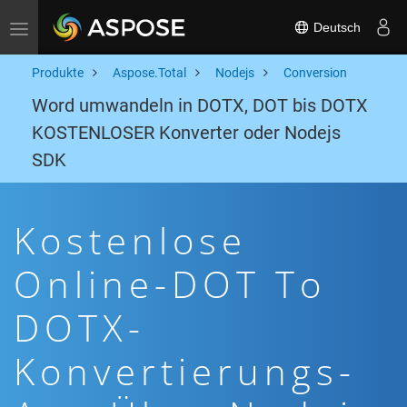
Deutsch
Toggle navigation
Produkte
Aspose.Total
Nodejs
Conversion
Word umwandeln in DOTX, DOT bis DOTX
KOSTENLOSER Konverter oder Nodejs
SDK
Kostenlose
Online-DOT To
DOTX-
Konvertierungs-