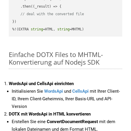
    .then(
(
_result
) =>
 {

// deal with the converted file
})

%!(EXTRA 
string
=HTML, 
string
=MHTML)
Einfache DOTX Files to MHTML-
Konvertierung auf Nodejs SDK
WordsApi und CellsApi einrichten
Initialisieren Sie
WordsApi
und
CellsApi
mit Ihrer Client-
ID, Ihrem Client-Geheimnis, Ihrer Basis-URL und API-
Version
DOTX mit WordsApi in HTML konvertieren
Erstellen Sie eine
ConvertDocumentRequest
mit dem
lokalen Dateinamen und dem Format HTML.