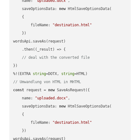
name
: 
"uploaded.docx"
,

saveOptionsData
: 
new
 HtmlSaveOptionsData(

    {

fileName
: 
"destination.html"
    })

wordsApi.saveAs(request)

    .then(
(
_result
) =>
 {

// deal with the converted file
})

%!(EXTRA 
string
=DOTX, 
string
// Umwandlung von HTML in MHTML
const
 request = 
new
 SaveAsRequest({

name
: 
"uploaded.docx"
,

saveOptionsData
: 
new
 HtmlSaveOptionsData(

    {

fileName
: 
"destination.html"
    })

wordsApi.saveAs(request)
