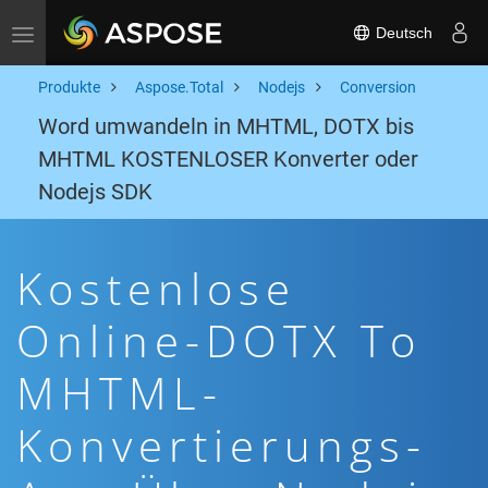
Deutsch
Toggle navigation
Produkte
Aspose.Total
Nodejs
Conversion
Word umwandeln in MHTML, DOTX bis
MHTML KOSTENLOSER Konverter oder
Nodejs SDK
Kostenlose
Online-DOTX To
MHTML-
Konvertierungs-