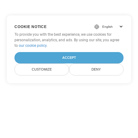
COOKIE NOTICE
To provide you with the best experience, we use cookies for
personalization, analytics, and ads. By using our site, you agree
to
our cookie policy
.
ACCEPT
CUSTOMIZE
DENY
Andere Word
Konvertierungsoptionen
Wandeln Sie DOTX in DOC um
DOC:
Microsoft Word Binary Format