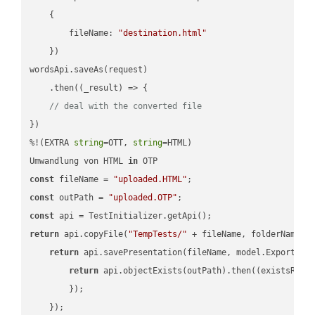
    {

fileName
: 
"destination.html"
    })

wordsApi.saveAs(request)

    .then(
(
_result
) =>
 {

// deal with the converted file
})

%!(EXTRA 
string
=OTT, 
string
=HTML)

Umwandlung von HTML 
in
const
 fileName = 
"uploaded.HTML"
const
 outPath = 
"uploaded.OTP"
const
return
 api.copyFile(
"TempTests/"
 + fileName, folderName +
return
 api.savePresentation(fileName, model.ExportFor
return
 api.objectExists(outPath).then(
(
existsResu
        });

    });
