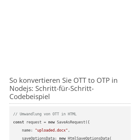
So konvertieren Sie OTT to OTP in
Nodejs: Schritt-für-Schritt-
Codebeispiel
// Umwandlung von OTT in HTML
const
 request = 
new
 SaveAsRequest({

name
: 
"uploaded.docx"
,

saveOptionsData
: 
new
 HtmlSaveOptionsData(
