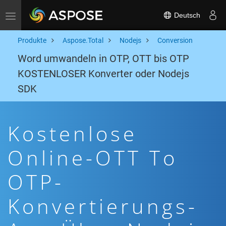
Deutsch
Toggle navigation
Produkte
Aspose.Total
Nodejs
Conversion
Word umwandeln in OTP, OTT bis OTP
KOSTENLOSER Konverter oder Nodejs
SDK
Kostenlose
Online-OTT To
OTP-
Konvertierungs-