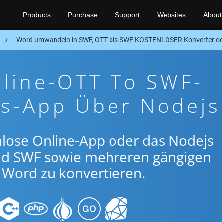
Products
Purchase
Support
Websites
About
n
Word umwandeln in SWF, OTT bis SWF KOSTENLOSER Konverter od
nline-OTT To SWF-
gs-App Über Nodejs
nlose Online-App oder das Nodejs
nd SWF sowie mehreren gängigen
Word zu konvertieren.