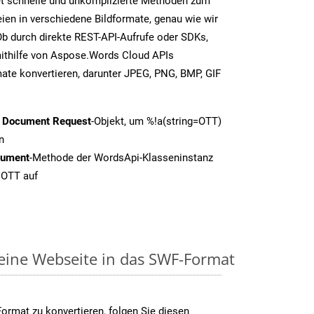
t schnelle und unkomplizierte Methoden zum
en in verschiedene Bildformate, genau wie wir
b durch direkte REST-API-Aufrufe oder SDKs,
thilfe von Aspose.Words Cloud APIs
ate konvertieren, darunter JPEG, PNG, BMP, GIF
t Document Request
-Objekt, um %!a(string=OTT)
n
cument
-Methode der WordsApi-Klasseninstanz
 OTT auf
 eine Webseite in das SWF-Format
rmat zu konvertieren, folgen Sie diesen