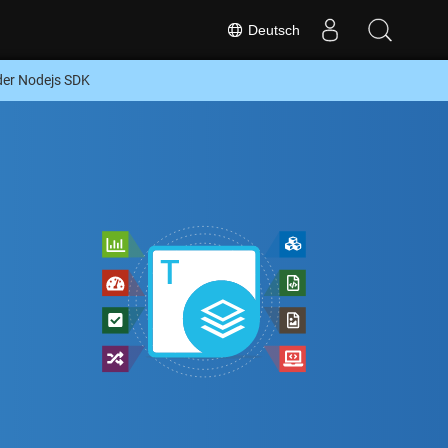
Deutsch
er Nodejs SDK