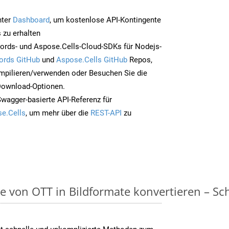
nter
Dashboard
, um kostenlose API-Kontingente
 zu erhalten
ords- und Aspose.Cells-Cloud-SDKs für Nodejs-
ords GitHub
und
Aspose.Cells GitHub
Repos,
mpilieren/verwenden oder Besuchen Sie die
 Download-Optionen.
Swagger-basierte API-Referenz für
e.Cells
, um mehr über die
REST-API
zu
on OTT in Bildformate konvertieren – Schri