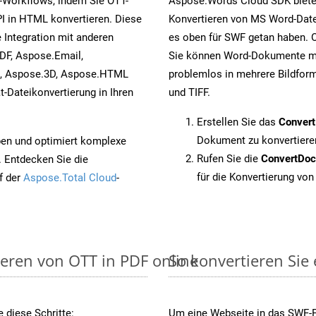
-Workflows, indem Sie OTT-
Aspose.Words Cloud SDK biete
I in HTML konvertieren. Diese
Konvertieren von MS Word-Datei
 Integration mit anderen
es oben für SWF getan haben. O
DF, Aspose.Email,
Sie können Word-Dokumente mi
s, Aspose.3D, Aspose.HTML
problemlos in mehrere Bildform
-Dateikonvertierung in Ihren
und TIFF.
Erstellen Sie das
Conver
Dokument zu konvertiere
pen und optimiert komplexe
Rufen Sie die
ConvertDo
. Entdecken Sie die
für die Konvertierung von
f der
Aspose.Total Cloud
-
ieren von OTT in PDF online
So konvertieren Sie
 diese Schritte:
Um eine Webseite in das SWF-Fo