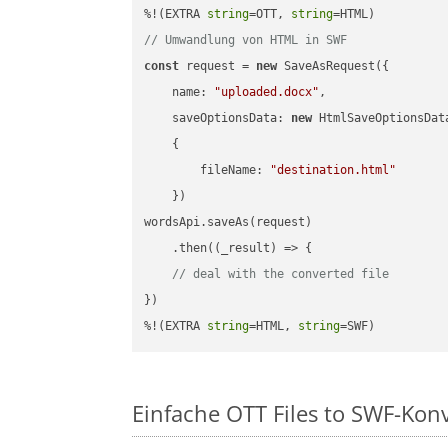
%!(EXTRA 
string
=OTT, 
string
// Umwandlung von HTML in SWF
const
 request = 
new
 SaveAsRequest({

name
: 
"uploaded.docx"
,

saveOptionsData
: 
new
 HtmlSaveOptionsData
    {

fileName
: 
"destination.html"
    })

wordsApi.saveAs(request)

    .then(
(
_result
) =>
 {

// deal with the converted file
})

%!(EXTRA 
string
=HTML, 
string
=SWF)
Einfache OTT Files to SWF-Kon