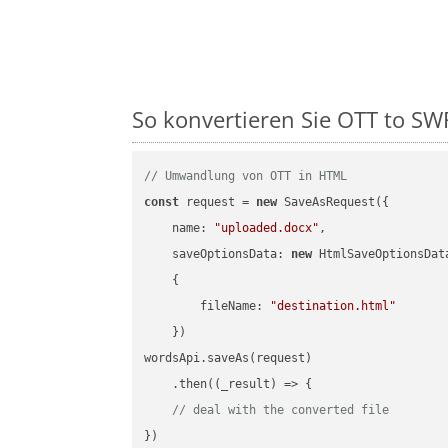
So konvertieren Sie OTT to SWF 
// Umwandlung von OTT in HTML
const
 request = 
new
 SaveAsRequest({

name
: 
"uploaded.docx"
,

saveOptionsData
: 
new
 HtmlSaveOptionsData
    {

fileName
: 
"destination.html"
    })

wordsApi.saveAs(request)

    .then(
(
_result
) =>
 {

// deal with the converted file
})
