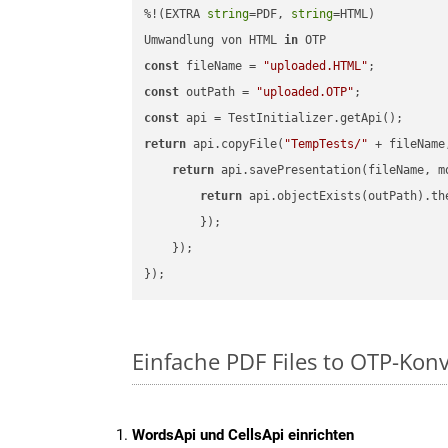
%!(EXTRA 
string
=PDF, 
string
=HTML)

Umwandlung von HTML 
in
const
 fileName = 
"uploaded.HTML"
const
 outPath = 
"uploaded.OTP"
const
return
 api.copyFile(
"TempTests/"
 + fileName
return
 api.savePresentation(fileName, m
return
 api.objectExists(outPath).th
        });

    });

Einfache PDF Files to OTP-Kon
WordsApi und CellsApi einrichten