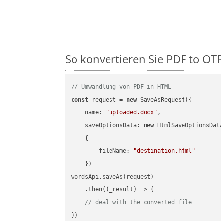
So konvertieren Sie PDF to OTP 
// Umwandlung von PDF in HTML
const
 request = 
new
 SaveAsRequest({

name
: 
"uploaded.docx"
,

saveOptionsData
: 
new
 HtmlSaveOptionsData
    {

fileName
: 
"destination.html"
    })

wordsApi.saveAs(request)

    .then(
(
_result
) =>
 {

// deal with the converted file
})
