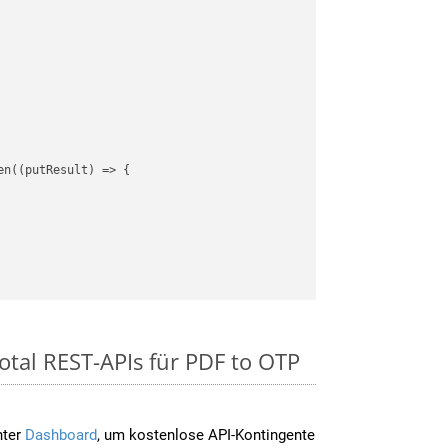
en(
(
putResult
) =>
 {

otal REST-APIs für PDF to OTP
nter
Dashboard
, um kostenlose API-Kontingente