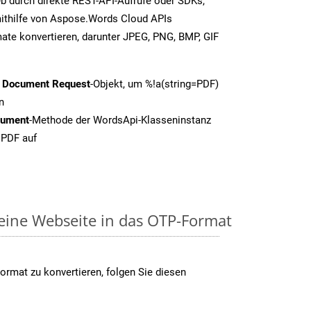
b durch direkte REST-API-Aufrufe oder SDKs,
thilfe von Aspose.Words Cloud APIs
ate konvertieren, darunter JPEG, PNG, BMP, GIF
t Document Request
-Objekt, um %!a(string=PDF)
n
cument
-Methode der WordsApi-Klasseninstanz
 PDF auf
 eine Webseite in das OTP-Format
rmat zu konvertieren, folgen Sie diesen