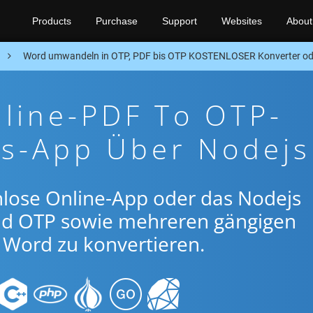
Products
Purchase
Support
Websites
About
n
Word umwandeln in OTP, PDF bis OTP KOSTENLOSER Konverter od
line-PDF To OTP-
gs-App Über Nodejs
nlose Online-App oder das Nodejs
nd OTP sowie mehreren gängigen
Word zu konvertieren.