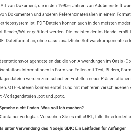
 Art von Dokument, die in den 1990er Jahren von Adobe erstellt wu
ng von Dokumenten und anderen Referenzmaterialien in einem Format
riebssystem ist. PDF-Dateien können auch in den meisten moderne
 Reader/Writer geöffnet werden. Die meisten der im Handel erhältl
F -Dateiformat an, ohne dass zusätzliche Softwarekomponente erfor
Präsentationsvorlagendateien dar, die von Anwendungen im Oasis -O
räsentationsinformationen in Form von Folien mit Text, Bildern, For
agendateien werden zum schnellen Erstellen neuer Präsentationen 
onen. OTP -Dateien können erstellt und mit mehreren verschiedene
 -Vorlagendateien .pot und .potx.
Sprache nicht finden. Was soll ich machen?
ontainer verfügbar. Versuchen Sie es mit cURL, falls Ihr erforderli
PIs unter Verwendung des Nodejs SDK: Ein Leitfaden für Anfänger