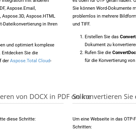
 Integration mit anderen
es oben für OTP getan haben. O
DF, Aspose.Email,
Sie können Word-Dokumente mi
s, Aspose.3D, Aspose.HTML
problemlos in mehrere Bildform
-Dateikonvertierung in Ihren
und TIFF.
Erstellen Sie das
Conver
Dokument zu konvertiere
pen und optimiert komplexe
Rufen Sie die
ConvertDo
. Entdecken Sie die
für die Konvertierung von
f der
Aspose.Total Cloud
-
ieren von DOCX in PDF online
So konvertieren Sie
te diese Schritte:
Um eine Webseite in das OTP-Fo
Schritten: