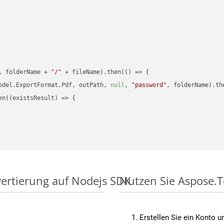
, folderName + 
"/"
 + fileName).then(
() =>
 {

odel.ExportFormat.Pdf, outPath, 
null
, 
"password"
, folderName).th
en(
(
existsResult
) =>
 {

vertierung auf Nodejs SDK
Nutzen Sie Aspose.T
Erstellen Sie ein Konto u