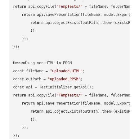
return
 api.copyFile(
"TempTests/"
 + fileName, folderName +
return
 api.savePresentation(fileName, model.ExportFor
return
 api.objectExists(outPath).
then
(
(existsResu
        });

    });

});

Umwandlung von HTML 
in
 PPSM

const fileName = 
"uploaded.HTML"
;

const outPath = 
"uploaded.PPSM"
;

return
 api.copyFile(
"TempTests/"
 + fileName, folderName +
return
 api.savePresentation(fileName, model.ExportFor
return
 api.objectExists(outPath).
then
(
(existsResu
        });

    });
