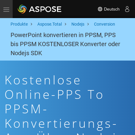
Deutsch
Toggle navigation
Produkte
Aspose.Total
Nodejs
Conversion
PowerPoint konvertieren in PPSM, PPS
bis PPSM KOSTENLOSER Konverter oder
Nodejs SDK
Kostenlose
Online-PPS To
PPSM-
Konvertierungs-