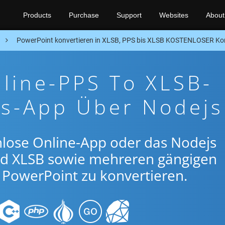
Products
Purchase
Support
Websites
About
n
PowerPoint konvertieren in XLSB, PPS bis XLSB KOSTENLOSER Kon
line-PPS To XLSB-
gs-App Über Nodejs
nlose Online-App oder das Nodejs
nd XLSB sowie mehreren gängigen
PowerPoint zu konvertieren.