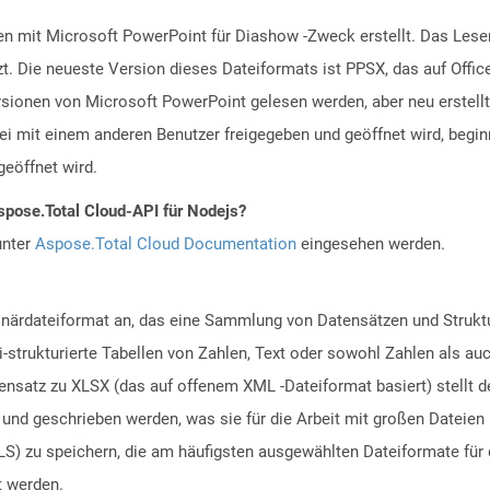
n mit Microsoft PowerPoint für Diashow -Zweck erstellt. Das Lesen
t. Die neueste Version dieses Dateiformats ist PPSX, das auf Offi
rsionen von Microsoft PowerPoint gelesen werden, aber neu erstell
i mit einem anderen Benutzer freigegeben und geöffnet wird, begi
geöffnet wird.
spose.Total Cloud-API für Nodejs?
unter
Aspose.Total Cloud Documentation
eingesehen werden.
inärdateiformat an, das eine Sammlung von Datensätzen und Struktu
i-strukturierte Tabellen von Zahlen, Text oder sowohl Zahlen als au
nsatz zu XLSX (das auf offenem XML -Dateiformat basiert) stellt de
und geschrieben werden, was sie für die Arbeit mit großen Dateien 
LS) zu speichern, die am häufigsten ausgewählten Dateiformate fü
t werden.