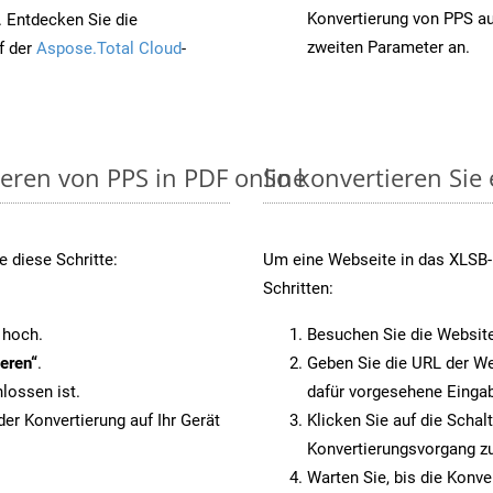
Konvertierung von PPS a
. Entdecken Sie die
zweiten Parameter an.
f der
Aspose.Total Cloud
-
ieren von PPS in PDF online
So konvertieren Sie
 diese Schritte:
Um eine Webseite in das XLSB-F
Schritten:
 hoch.
Besuchen Sie die Websit
eren“
.
Geben Sie die URL der We
lossen ist.
dafür vorgesehene Eingab
er Konvertierung auf Ihr Gerät
Klicken Sie auf die Schal
Konvertierungsvorgang zu
Warten Sie, bis die Konve