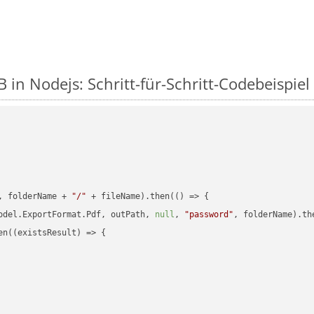
 in Nodejs: Schritt-für-Schritt-Codebeispiel
, folderName + 
"/"
 + fileName).then(
() =>
 {

odel.ExportFormat.Pdf, outPath, 
null
, 
"password"
, folderName).th
en(
(
existsResult
) =>
 {
