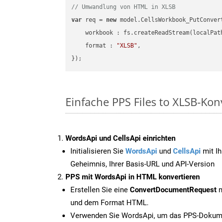
// Umwandlung von HTML in XLSB
var
 req = 
new
 model.CellsWorkbook_PutConvert
workbook
 : fs.createReadStream(localPat
format
 : 
"XLSB"
,

Einfache PPS Files to XLSB-Ko
WordsApi und CellsApi einrichten
Initialisieren Sie
WordsApi
und
CellsApi
mit Ih
Geheimnis, Ihrer Basis-URL und API-Version
PPS mit WordsApi in HTML konvertieren
Erstellen Sie eine
ConvertDocumentRequest
m
und dem Format HTML.
Verwenden Sie WordsApi, um das PPS-Dokume