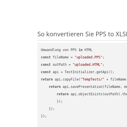
So konvertieren Sie PPS to XLSB
Umwandlung von PPS 
in
const
 fileName = 
"uploaded.PPS"
const
 outPath = 
"uploaded.HTML"
const
return
 api.copyFile(
"TempTests/"
 + fileName
return
 api.savePresentation(fileName, m
return
 api.objectExists(outPath).th
        });

    });

});
