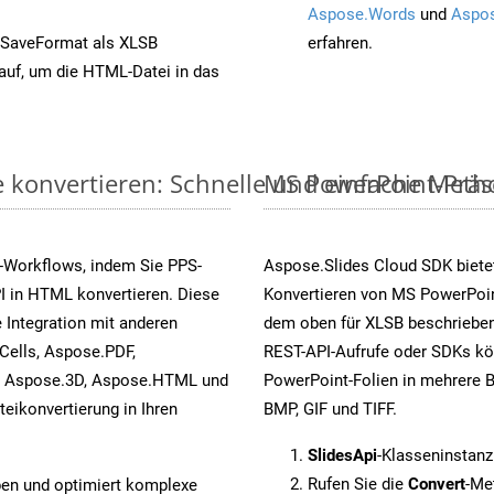
Aspose.Words
und
Aspos
 SaveFormat als XLSB
erfahren.
auf, um die HTML-Datei in das
e konvertieren: Schnelle und einfache Meth
MS PowerPoint-Präse
-Workflows, indem Sie PPS-
Aspose.Slides Cloud SDK biete
I in HTML konvertieren. Diese
Konvertieren von MS PowerPoint
 Integration mit anderen
dem oben für XLSB beschrieben
Cells, Aspose.PDF,
REST-API-Aufrufe oder SDKs kö
, Aspose.3D, Aspose.HTML und
PowerPoint-Folien in mehrere B
eikonvertierung in Ihren
BMP, GIF und TIFF.
SlidesApi
-Klasseninstanz
Rufen Sie die
Convert
-Me
pen und optimiert komplexe