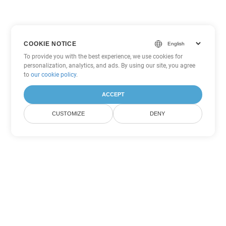
COOKIE NOTICE
To provide you with the best experience, we use cookies for
personalization, analytics, and ads. By using our site, you agree
to
our cookie policy
.
ACCEPT
CUSTOMIZE
DENY
Andere Word
Konvertierungsoptionen
Wandeln Sie RTF in DOC um
DOC:
Microsoft Word Binary Format