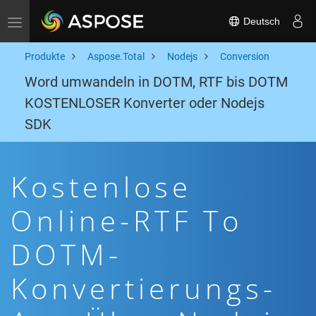
Deutsch
Toggle navigation
Produkte
Aspose.Total
Nodejs
Conversion
Word umwandeln in DOTM, RTF bis DOTM
KOSTENLOSER Konverter oder Nodejs
SDK
Kostenlose
Online-RTF To
DOTM-
Konvertierungs-