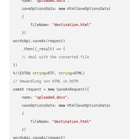
name
: 
"uploaded.docx"
,

saveOptionsData
: 
new
 HtmlSaveOptionsData(

    {

fileName
: 
"destination.html"
    })

wordsApi.saveAs(request)

    .then(
(
_result
) =>
 {

// deal with the converted file
})

%!(EXTRA 
string
=RTF, 
string
// Umwandlung von HTML in DOTM
const
 request = 
new
 SaveAsRequest({

name
: 
"uploaded.docx"
,

saveOptionsData
: 
new
 HtmlSaveOptionsData(

    {

fileName
: 
"destination.html"
    })

wordsApi.saveAs(request)
