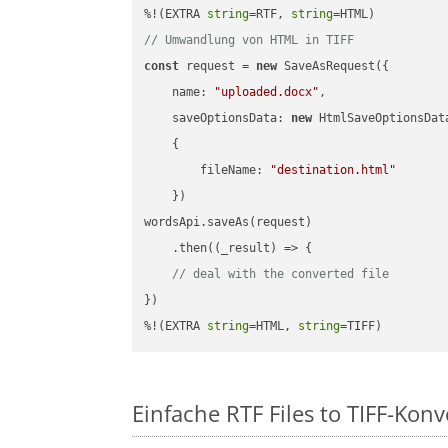
%!(EXTRA 
string
=RTF, 
string
// Umwandlung von HTML in TIFF
const
 request = 
new
 SaveAsRequest({

name
: 
"uploaded.docx"
,

saveOptionsData
: 
new
 HtmlSaveOptionsData
    {

fileName
: 
"destination.html"
    })

wordsApi.saveAs(request)

    .then(
(
_result
) =>
 {

// deal with the converted file
})

%!(EXTRA 
string
=HTML, 
string
=TIFF)
Einfache RTF Files to TIFF-Kon