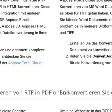
-Workflows, indem Sie RTF-
Aspose.Words Cloud SDK biete
I in HTML konvertieren. Diese
Konvertieren von MS Word-Datei
 Integration mit anderen
es oben für TIFF getan haben. 
DF, Aspose.Email,
Sie können Word-Dokumente mi
s, Aspose.3D, Aspose.HTML
problemlos in mehrere Bildform
-Dateikonvertierung in Ihren
und TIFF.
Erstellen Sie das
Conver
Dokument zu konvertiere
pen und optimiert komplexe
Rufen Sie die
ConvertDo
. Entdecken Sie die
für die Konvertierung von
f der
Aspose.Total Cloud
-
ieren von RTF in PDF online
So konvertieren Sie 
 diese Schritte:
Um eine Webseite in das TIFF-F