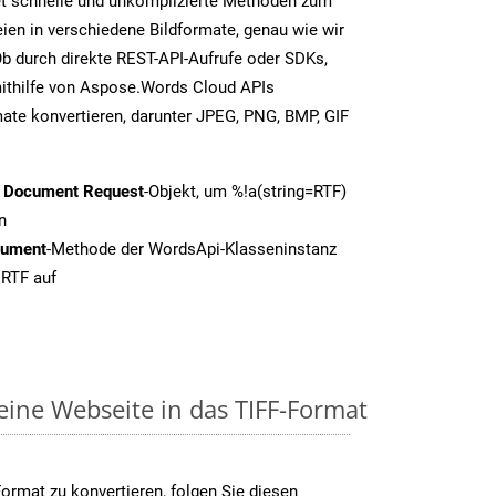
t schnelle und unkomplizierte Methoden zum
en in verschiedene Bildformate, genau wie wir
Ob durch direkte REST-API-Aufrufe oder SDKs,
thilfe von Aspose.Words Cloud APIs
ate konvertieren, darunter JPEG, PNG, BMP, GIF
t Document Request
-Objekt, um %!a(string=RTF)
n
cument
-Methode der WordsApi-Klasseninstanz
 RTF auf
eine Webseite in das TIFF-Format
ormat zu konvertieren, folgen Sie diesen