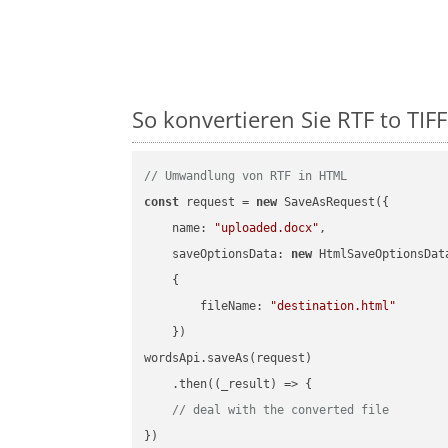
So konvertieren Sie RTF to TIFF
// Umwandlung von RTF in HTML
const
 request = 
new
 SaveAsRequest({

name
: 
"uploaded.docx"
,

saveOptionsData
: 
new
 HtmlSaveOptionsData
    {

fileName
: 
"destination.html"
    })

wordsApi.saveAs(request)

    .then(
(
_result
) =>
 {

// deal with the converted file
})
