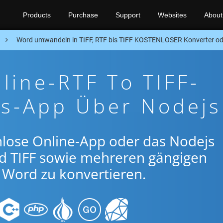
Products
Purchase
Support
Websites
About
n
Word umwandeln in TIFF, RTF bis TIFF KOSTENLOSER Konverter od
line-RTF To TIFF-
gs-App Über Nodejs
nlose Online-App oder das Nodejs
d TIFF sowie mehreren gängigen
Word zu konvertieren.