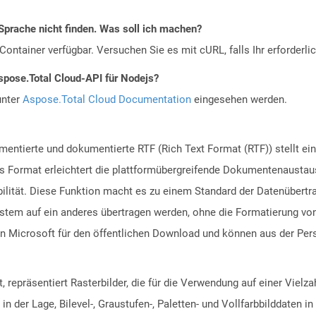
Sprache nicht finden. Was soll ich machen?
ontainer verfügbar. Versuchen Sie es mit cURL, falls Ihr erforderli
spose.Total Cloud-API für Nodejs?
unter
Aspose.Total Cloud Documentation
eingesehen werden.
entierte und dokumentierte RTF (Rich Text Format (RTF)) stellt ein
 Format erleichtert die plattformübergreifende Dokumentenaustau
bilität. Diese Funktion macht es zu einem Standard der Datenübert
stem auf ein anderes übertragen werden, ohne die Formatierung vo
on Microsoft für den öffentlichen Download und können aus der Per
, repräsentiert Rasterbilder, die für die Verwendung auf einer Viel
in der Lage, Bilevel-, Graustufen-, Paletten- und Vollfarbbilddaten