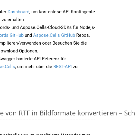
nter
Dashboard
, um kostenlose API-Kontingente
 zu erhalten
ords- und Aspose.Cells-Cloud-SDKs für Nodejs-
ords GitHub
und
Aspose.Cells GitHub
Repos,
mpilieren/verwenden oder Besuchen Sie die
 Download-Optionen.
Swagger-basierte API-Referenz für
e.Cells
, um mehr über die
REST-API
zu
on RTF in Bildformate konvertieren – Schri