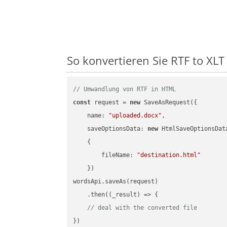
So konvertieren Sie RTF to XLT 
// Umwandlung von RTF in HTML
const
 request = 
new
 SaveAsRequest({

name
: 
"uploaded.docx"
,

saveOptionsData
: 
new
 HtmlSaveOptionsData
    {

fileName
: 
"destination.html"
    })

wordsApi.saveAs(request)

    .then(
(
_result
) =>
 {

// deal with the converted file
})
