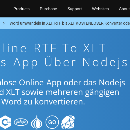
Products
Purchase
Support
Websites
About
n
Word umwandeln in XLT, RTF bis XLT KOSTENLOSER Konverter ode
line-RTF To XLT-
gs-App Über Nodejs
nlose Online-App oder das Nodejs
d XLT sowie mehreren gängigen
Word zu konvertieren.