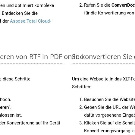
Rufen Sie die
ConvertDo
pen und optimiert komplexe
für die Konvertierung von
. Entdecken Sie die
f der
Aspose.Total Cloud
-
ieren von RTF in PDF online
So konvertieren Sie
 diese Schritte:
Um eine Webseite in das XLT-Fo
Schritten:
 hoch.
Besuchen Sie die Websit
eren“
.
Geben Sie die URL der We
lossen ist.
dafür vorgesehene Eingab
er Konvertierung auf Ihr Gerät
Klicken Sie auf die Schal
Konvertierungsvorgang zu