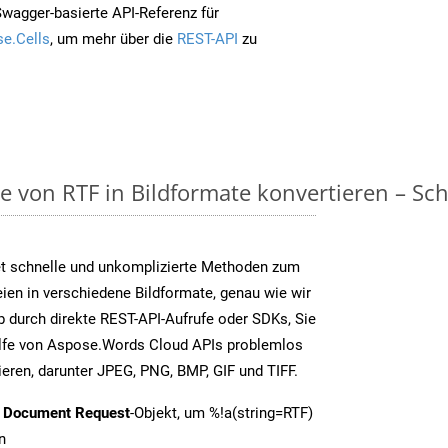
Swagger-basierte API-Referenz für
e.Cells
, um mehr über die
REST-API
zu
on RTF in Bildformate konvertieren – Schri
t schnelle und unkomplizierte Methoden zum
en in verschiedene Bildformate, genau wie wir
b durch direkte REST-API-Aufrufe oder SDKs, Sie
fe von Aspose.Words Cloud APIs problemlos
ieren, darunter JPEG, PNG, BMP, GIF und TIFF.
t Document Request
-Objekt, um %!a(string=RTF)
n