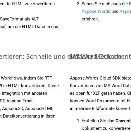
nt in HTML zu konvertieren.
Sehen Sie sich auch die 
Aspose.Words
und
Aspos
 SaveFormat als XLT
erfahren.
auf, um die HTML-Datei in das
ertieren: Schnelle und einfache Methode
MS Word-Dokumente v
-Workflows, indem Sie RTF-
Aspose.Words Cloud SDK biete
I in HTML konvertieren. Diese
Konvertieren von MS Word-Datei
 Integration mit anderen
es oben für XLT getan haben. O
DF, Aspose.Email,
können Word-Dokumente mithil
s, Aspose.3D, Aspose.HTML
in mehrere Bildformate konvert
-Dateikonvertierung in Ihren
Erstellen Sie das
Conver
Dokument zu konvertiere