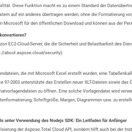
bilität. Diese Funktion macht es zu einem Standard der Datenübert
stem auf ein anderes übertragen werden, ohne die Formatierung vo
on Microsoft für den öffentlichen Download und können aus der Per
 konvertieren?
n EC2-Cloud-Server, die die Sicherheit und Belastbarkeit des Diens
://about.aspose.cloud/security).
gendateien, die mit Microsoft Excel erstellt wurden, eine Tabellenka
fice 97-2003 unterstützte das Erstellen neuer XLT-Dateien sowie das 
matvorlagendateien zu öffnen. Eine solche Vorlagendatei wird verwe
enformatierung, Schriftgröße, Margen, Diagrammen usw. zu erstellen
PIs unter Verwendung des Nodejs SDK: Ein Leitfaden für Anfänger
alisierung der Aspose.Total Cloud API, sondern hilft auch bei der Inst