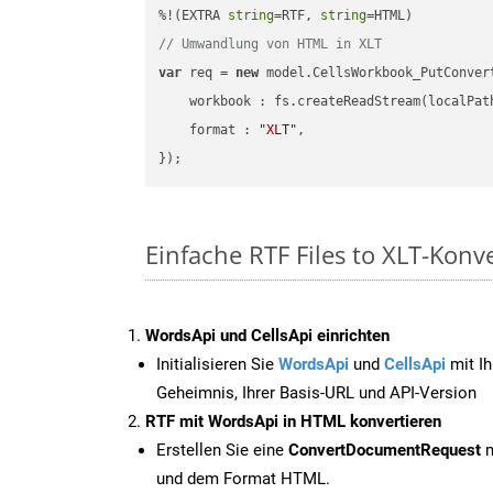
%!(EXTRA 
string
=RTF, 
string
// Umwandlung von HTML in XLT
var
 req = 
new
 model.CellsWorkbook_PutConvert
workbook
 : fs.createReadStream(localPat
format
 : 
"XLT"
,

Einfache RTF Files to XLT-Konv
WordsApi und CellsApi einrichten
Initialisieren Sie
WordsApi
und
CellsApi
mit Ih
Geheimnis, Ihrer Basis-URL und API-Version
RTF mit WordsApi in HTML konvertieren
Erstellen Sie eine
ConvertDocumentRequest
m
und dem Format HTML.