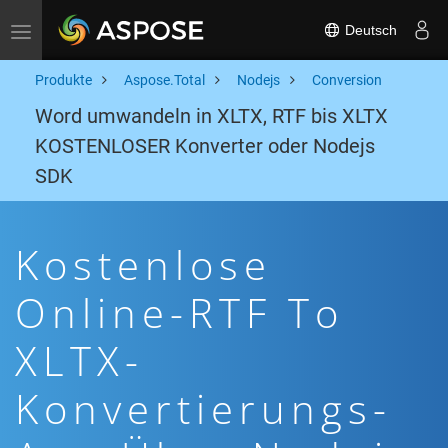
Deutsch
Toggle navigation
Produkte
Aspose.Total
Nodejs
Conversion
Word umwandeln in XLTX, RTF bis XLTX
KOSTENLOSER Konverter oder Nodejs
SDK
Kostenlose
Online-RTF To
XLTX-
Konvertierungs-