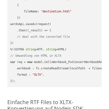
    {

fileName
: 
"destination.html"
    })

wordsApi.saveAs(request)

    .then(
(
_result
) =>
 {

// deal with the converted file
})

%!(EXTRA 
string
=RTF, 
string
// Umwandlung von HTML in XLTX
var
 req = 
new
 model.CellsWorkbook_PutConvertWorkbookReques
workbook
 : fs.createReadStream(localPath  + filename 
format
 : 
"XLTX"
,

Einfache RTF Files to XLTX-
Konvertierung auf Nodejs SDK