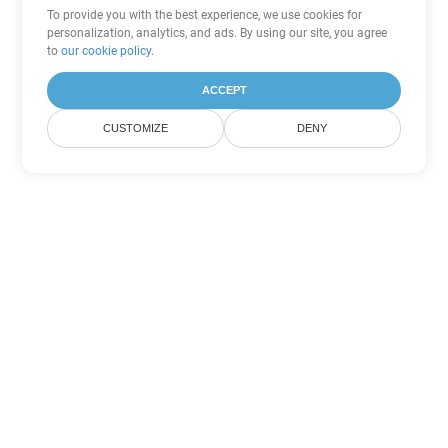
To provide you with the best experience, we use cookies for
personalization, analytics, and ads. By using our site, you agree
to
our cookie policy
.
ACCEPT
CUSTOMIZE
DENY
Andere Word
Konvertierungsoptionen
Wandeln Sie RTF in DOC um
DOC:
Microsoft Word Binary Format
Wandeln Sie RTF in DOT um
DOT:
Microsoft Word Template Files