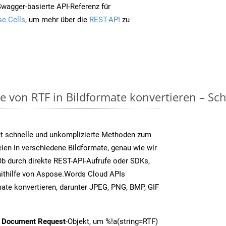
Swagger-basierte API-Referenz für
e.Cells
, um mehr über die
REST-API
zu
on RTF in Bildformate konvertieren – Schri
t schnelle und unkomplizierte Methoden zum
en in verschiedene Bildformate, genau wie wir
b durch direkte REST-API-Aufrufe oder SDKs,
thilfe von Aspose.Words Cloud APIs
ate konvertieren, darunter JPEG, PNG, BMP, GIF
t Document Request
-Objekt, um %!a(string=RTF)