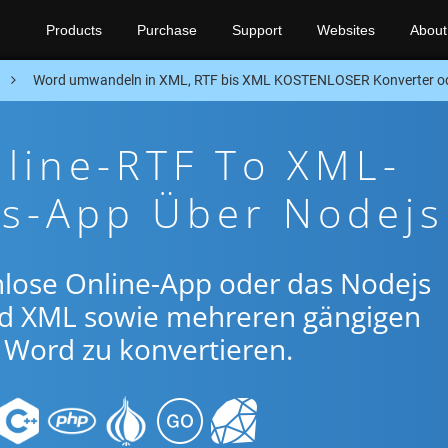
Products
Purchase
Support
Websites
About
n
Word umwandeln in XML, RTF bis XML KOSTENLOSER Konverter o
line-RTF To XML-
gs-App Über Nodejs
nlose Online-App oder das Nodejs
nd XML sowie mehreren gängigen
Word zu konvertieren.