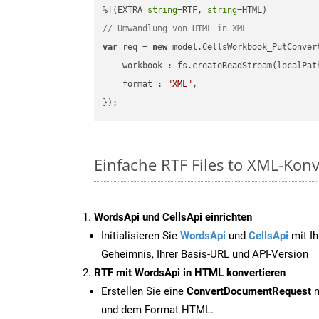
%!(EXTRA 
string
=RTF, 
string
// Umwandlung von HTML in XML
var
 req = 
new
 model.CellsWorkbook_PutConvert
workbook
 : fs.createReadStream(localPat
format
 : 
"XML"
,

Einfache RTF Files to XML-Kon
WordsApi und CellsApi einrichten
Initialisieren Sie
WordsApi
und
CellsApi
mit Ih
Geheimnis, Ihrer Basis-URL und API-Version
RTF mit WordsApi in HTML konvertieren
Erstellen Sie eine
ConvertDocumentRequest
m
und dem Format HTML.