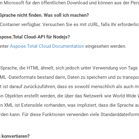
on Microsoft für den öffentlichen Download und können aus der Per
Sprache nicht finden. Was soll ich machen?
ontainer verfügbar. Versuchen Sie es mit cURL, falls Ihr erforderli
spose.Total Cloud-API für Nodejs?
unter
Aspose.Total Cloud Documentation
eingesehen werden.
-Sprache, die HTML ähnelt, sich jedoch unter Verwendung von Tags 
XML -Dateiformats bestand darin, Daten zu speichern und zu transpo
ät ist darauf zurückzuführen, dass es sowohl menschlich als auch 
n Objekten erstellt werden, die über das Netzwerk wie World Wid
In XML ist Extensible vorhanden, was impliziert, dass die Sprache
rden kann. Für diese Funktionen verwenden viele Standarddateiform
u konvertieren?