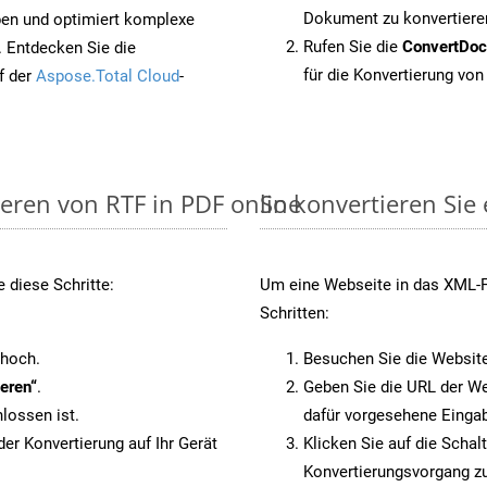
Dokument zu konvertiere
pen und optimiert komplexe
Rufen Sie die
ConvertDo
. Entdecken Sie die
für die Konvertierung von
f der
Aspose.Total Cloud
-
ieren von RTF in PDF online
So konvertieren Sie
 diese Schritte:
Um eine Webseite in das XML-Fo
Schritten:
 hoch.
Besuchen Sie die Websit
eren“
.
Geben Sie die URL der We
lossen ist.
dafür vorgesehene Eingab
er Konvertierung auf Ihr Gerät
Klicken Sie auf die Schal
Konvertierungsvorgang zu