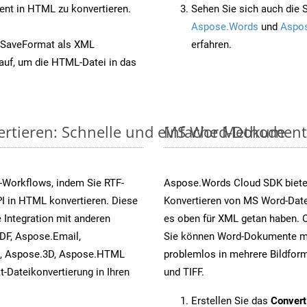
nt in HTML zu konvertieren.
Sehen Sie sich auch die 
Aspose.Words
und
Aspos
 SaveFormat als XML
erfahren.
auf, um die HTML-Datei in das
ertieren: Schnelle und einfache Methode
MS Word-Dokumente v
-Workflows, indem Sie RTF-
Aspose.Words Cloud SDK biete
I in HTML konvertieren. Diese
Konvertieren von MS Word-Datei
 Integration mit anderen
es oben für XML getan haben. O
DF, Aspose.Email,
Sie können Word-Dokumente mi
s, Aspose.3D, Aspose.HTML
problemlos in mehrere Bildform
-Dateikonvertierung in Ihren
und TIFF.
Erstellen Sie das
Conver