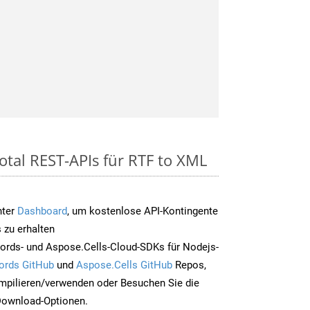
otal REST-APIs für RTF to XML
nter
Dashboard
, um kostenlose API-Kontingente
 zu erhalten
ords- und Aspose.Cells-Cloud-SDKs für Nodejs-
ords GitHub
und
Aspose.Cells GitHub
Repos,
mpilieren/verwenden oder Besuchen Sie die
 Download-Optionen.