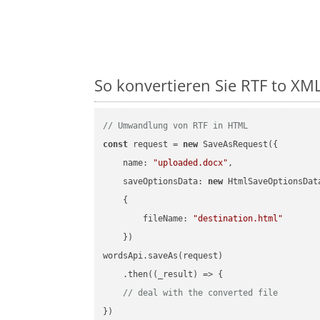
So konvertieren Sie RTF to XML 
// Umwandlung von RTF in HTML
const
 request = 
new
 SaveAsRequest({

name
: 
"uploaded.docx"
,

saveOptionsData
: 
new
 HtmlSaveOptionsData
    {

fileName
: 
"destination.html"
    })

wordsApi.saveAs(request)

    .then(
(
_result
) =>
 {

// deal with the converted file
})
