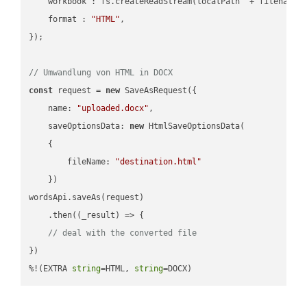
workbook
 : fs.createReadStream(localPath  + filename 
format
 : 
"HTML"
,

});

// Umwandlung von HTML in DOCX
const
 request = 
new
 SaveAsRequest({

name
: 
"uploaded.docx"
,

saveOptionsData
: 
new
 HtmlSaveOptionsData(

    {

fileName
: 
"destination.html"
    })

wordsApi.saveAs(request)

    .then(
(
_result
) =>
 {

// deal with the converted file
})

%!(EXTRA 
string
=HTML, 
string
=DOCX)