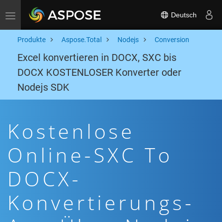
Deutsch
Toggle navigation
Produkte
Aspose.Total
Nodejs
Conversion
Excel konvertieren in DOCX, SXC bis
DOCX KOSTENLOSER Konverter oder
Nodejs SDK
Kostenlose
Online-SXC To
DOCX-
Konvertierungs-