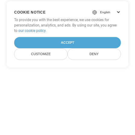
COOKIE NOTICE
To provide you with the best experience, we use cookies for
personalization, analytics, and ads. By using our site, you agree
to
our cookie policy
.
ACCEPT
CUSTOMIZE
DENY
Andere Excel
Konvertierungsoptionen
Wandeln Sie SXC in DOC um
DOC:
Microsoft Word Binary Format
Wandeln Sie SXC in DOT um