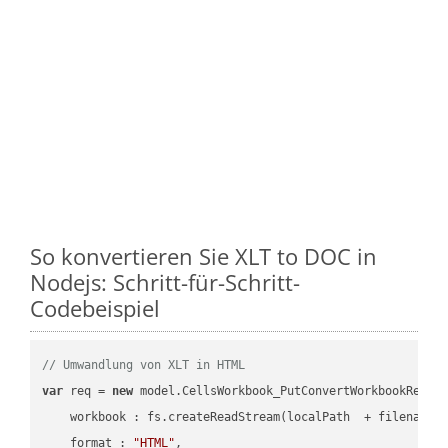
So konvertieren Sie XLT to DOC in
Nodejs: Schritt-für-Schritt-
Codebeispiel
// Umwandlung von XLT in HTML
var
 req = 
new
 model.CellsWorkbook_PutConvertWorkbookReques
workbook
 : fs.createReadStream(localPath  + filename 
format
 : 
"HTML"
,
