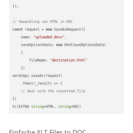
});

// Umwandlung von HTML in DOC
const
 request = 
new
 SaveAsRequest({

name
: 
"uploaded.docx"
,

saveOptionsData
: 
new
 HtmlSaveOptionsData(

    {

fileName
: 
"destination.html"
    })

wordsApi.saveAs(request)

    .then(
(
_result
) =>
 {

// deal with the converted file
})

%!(EXTRA 
string
=HTML, 
string
=DOC)
Einfache XLT Files to DOC-