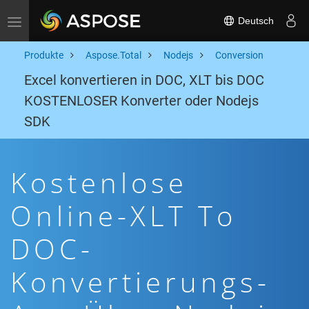
Deutsch
Toggle navigation
Produkte
Aspose.Total
Nodejs
Conversion
Excel konvertieren in DOC, XLT bis DOC
KOSTENLOSER Konverter oder Nodejs
SDK
Kostenlose
Online-XLT To
DOC-
Konvertierungs-