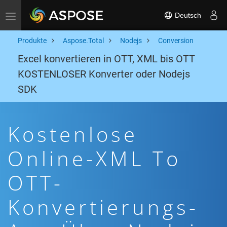
Deutsch
Toggle navigation
Produkte
Aspose.Total
Nodejs
Conversion
Excel konvertieren in OTT, XML bis OTT
KOSTENLOSER Konverter oder Nodejs
SDK
Kostenlose
Online-XML To
OTT-
Konvertierungs-