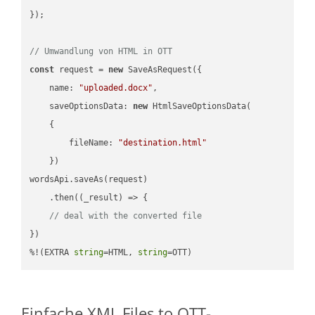
});

// Umwandlung von HTML in OTT
const
 request = 
new
 SaveAsRequest({

name
: 
"uploaded.docx"
,

saveOptionsData
: 
new
 HtmlSaveOptionsData(

    {

fileName
: 
"destination.html"
    })

wordsApi.saveAs(request)

    .then(
(
_result
) =>
 {

// deal with the converted file
})

%!(EXTRA 
string
=HTML, 
string
=OTT)
Einfache XML Files to OTT-