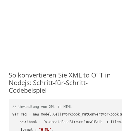
So konvertieren Sie XML to OTT in
Nodejs: Schritt-für-Schritt-
Codebeispiel
// Umwandlung von XML in HTML
var
 req = 
new
 model.CellsWorkbook_PutConvertWorkbookReques
workbook
 : fs.createReadStream(localPath  + filename 
format
 : 
"HTML"
,
