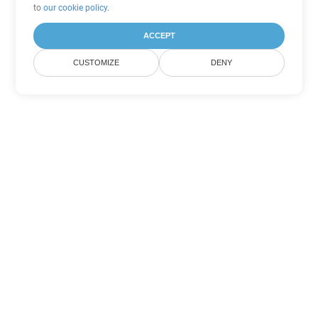
to
our cookie policy
.
ACCEPT
CUSTOMIZE
DENY
Andere Excel
Konvertierungsoptionen
Wandeln Sie XML in DOC um
DOC:
Microsoft Word Binary Format
Wandeln Sie XML in DOT um
DOT:
Microsoft Word Template Files
Wandeln Sie XML in DOCX um