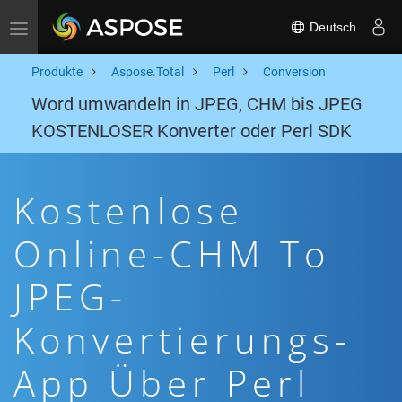
Deutsch
Toggle navigation
Produkte
Aspose.Total
Perl
Conversion
Word umwandeln in JPEG, CHM bis JPEG
KOSTENLOSER Konverter oder Perl SDK
Kostenlose
Online-CHM To
JPEG-
Konvertierungs-
App Über Perl