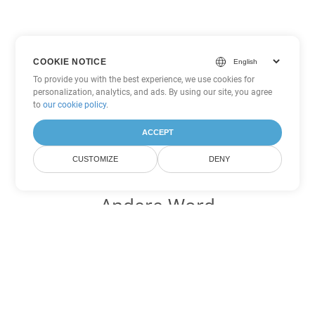
COOKIE NOTICE
To provide you with the best experience, we use cookies for
personalization, analytics, and ads. By using our site, you agree
to
our cookie policy
.
ACCEPT
CUSTOMIZE
DENY
Andere Word
Konvertierungsoptionen
Wandeln Sie CHM in DOC um
DOC:
Microsoft Word Binary Format