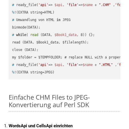
#
 ready_file(
'api'
=> 
$api
, 
'file'
=>
$name
 + 
".CHM"
 ,
'folde
%
!(EXTRA string=HTML)
#
 Umwandlung von HTML 
in
 JPEG
#
while
( 
read
 (DATA, 
$Book1_data
, 8)) {};
read (DATA, $Book1_data, $filelength);

close (DATA);    

#
 ready_file(
'api'
=> 
$api
, 
'file'
=>
$name
 + 
".HTML"
 ,
'fold
%
!(EXTRA string=JPEG)
Einfache CHM Files to JPEG-
Konvertierung auf Perl SDK
WordsApi und CellsApi einrichten