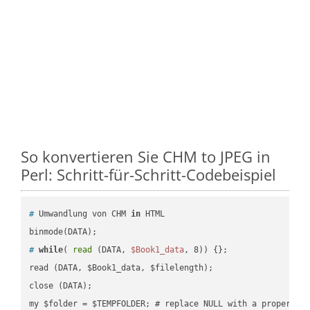
So konvertieren Sie CHM to JPEG in
Perl: Schritt-für-Schritt-Codebeispiel
#
 Umwandlung von CHM 
in
 HTML
#
while
( 
read
 (DATA, 
$Book1_data
, 8)) {};
read (DATA, $Book1_data, $filelength);

close (DATA);    
