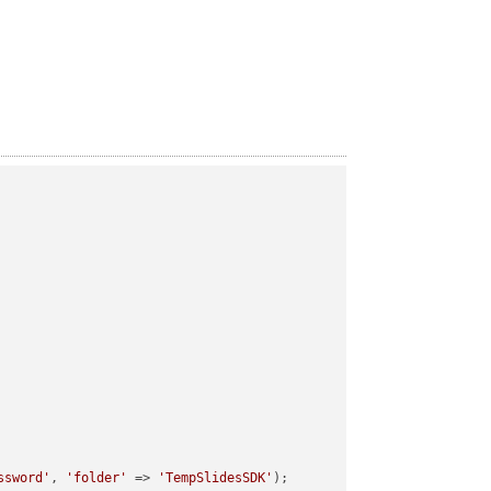
ssword'
, 
'folder'
 => 
'TempSlidesSDK'
);
