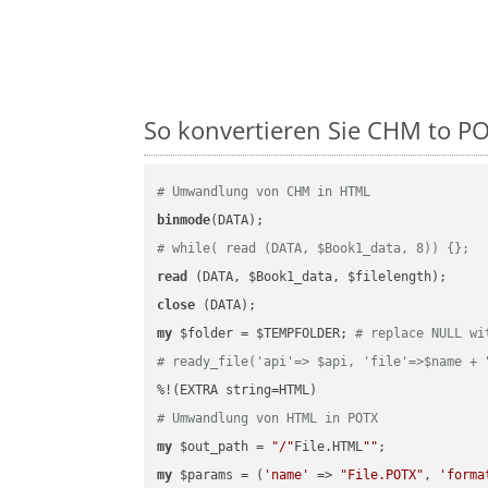
So konvertieren Sie CHM to POTX
# Umwandlung von CHM in HTML
binmode
# while( read (DATA, $Book1_data, 8)) {};
read
close
my
 $folder = $TEMPFOLDER; 
# replace NULL wi
# ready_file('api'=> $api, 'file'=>$name + 
# Umwandlung von HTML in POTX
my
 $out_path = 
"/"
File.HTML
""
my
 $params = (
'name'
 => 
"File.POTX"
, 
'forma