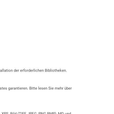
allation der erforderlichen Bibliotheken.
tes garantieren. Bitte lesen Sie mehr über
, XPS, Bild (TIFF, JPEG, PNG BMP), MD und