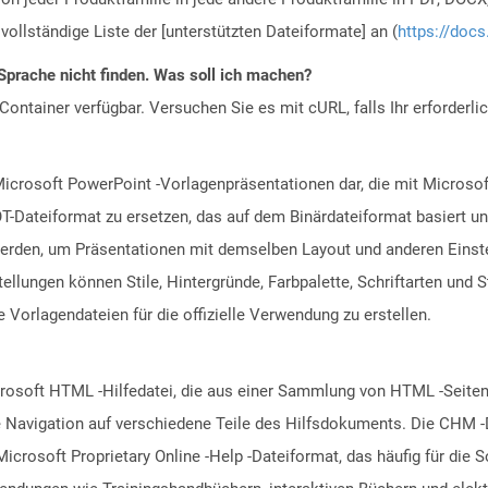
vollständige Liste der [unterstützten Dateiformate] an (
https://docs
Sprache nicht finden. Was soll ich machen?
ontainer verfügbar. Versuchen Sie es mit cURL, falls Ihr erforderli
Microsoft PowerPoint -Vorlagenpräsentationen dar, die mit Microsof
T-Dateiformat zu ersetzen, das auf dem Binärdateiformat basiert un
rden, um Präsentationen mit demselben Layout und anderen Einstel
lungen können Stile, Hintergründe, Farbpalette, Schriftarten und 
 Vorlagendateien für die offizielle Verwendung zu erstellen.
osoft HTML -Hilfedatei, die aus einer Sammlung von HTML -Seiten b
ie Navigation auf verschiedene Teile des Hilfsdokuments. Die CHM 
icrosoft Proprietary Online -Help -Dateiformat, das häufig für die