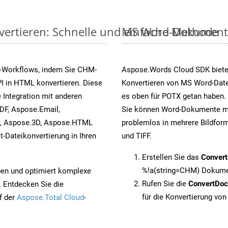
ertieren: Schnelle und einfache Methode
MS Word-Dokumente v
s-Workflows, indem Sie CHM-
Aspose.Words Cloud SDK biete
I in HTML konvertieren. Diese
Konvertieren von MS Word-Datei
 Integration mit anderen
es oben für POTX getan haben. 
DF, Aspose.Email,
Sie können Word-Dokumente mi
s, Aspose.3D, Aspose.HTML
problemlos in mehrere Bildform
-Dateikonvertierung in Ihren
und TIFF.
Erstellen Sie das
Conver
%!a(string=CHM) Dokumen
pen und optimiert komplexe
Rufen Sie die
ConvertDo
. Entdecken Sie die
für die Konvertierung vo
f der
Aspose.Total Cloud
-