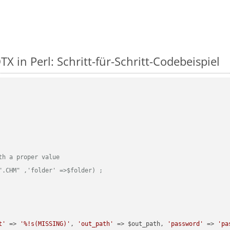
 in Perl: Schritt-für-Schritt-Codebeispiel
th a proper value
".CHM" ,'folder' =>$folder) ;
t'
 => 
'%!s(MISSING)'
, 
'out_path'
 => $out_path, 
'password'
 => 
'pa