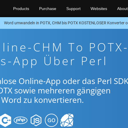
Products
Purchase
Support
Websites
About
Word umwandeln in POTX, CHM bis POTX KOSTENLOSER Konverter od
nline-CHM To POTX
s-App Über Perl
lose Online-App oder das Perl SDK
TX sowie mehreren gängigen
Word zu konvertieren.