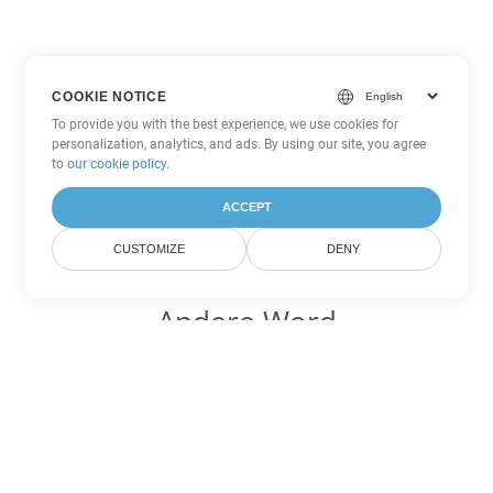
COOKIE NOTICE
To provide you with the best experience, we use cookies for
personalization, analytics, and ads. By using our site, you agree
to
our cookie policy
.
ACCEPT
CUSTOMIZE
DENY
Andere Word
Konvertierungsoptionen
Wandeln Sie CHM in DOC um
DOC:
Microsoft Word Binary Format