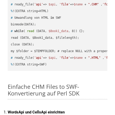
#
 ready_file(
'api'
=> 
$api
, 
'file'
=>
$name
 + 
".CHM"
 ,
'folde
%
!(EXTRA string=HTML)
#
 Umwandlung von HTML 
in
 SWF
#
while
( 
read
 (DATA, 
$Book1_data
, 8)) {};
read (DATA, $Book1_data, $filelength);

close (DATA);    

#
 ready_file(
'api'
=> 
$api
, 
'file'
=>
$name
 + 
".HTML"
 ,
'fold
%
!(EXTRA string=SWF)
Einfache CHM Files to SWF-
Konvertierung auf Perl SDK
WordsApi und CellsApi einrichten