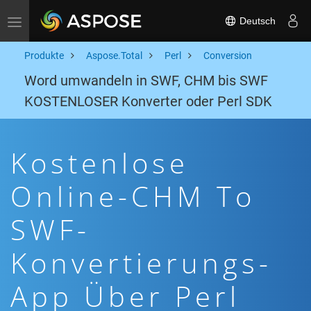
Deutsch
Toggle navigation
Produkte
Aspose.Total
Perl
Conversion
Word umwandeln in SWF, CHM bis SWF
KOSTENLOSER Konverter oder Perl SDK
Kostenlose
Online-CHM To
SWF-
Konvertierungs-
App Über Perl