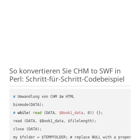
So konvertieren Sie CHM to SWF in
Perl: Schritt-für-Schritt-Codebeispiel
#
 Umwandlung von CHM 
in
 HTML
#
while
( 
read
 (DATA, 
$Book1_data
, 8)) {};
read (DATA, $Book1_data, $filelength);

close (DATA);    
