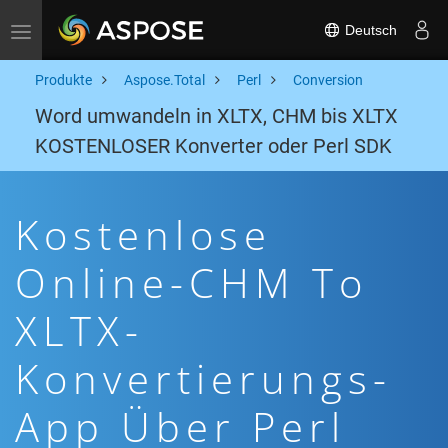
Deutsch
Toggle navigation
Produkte
Aspose.Total
Perl
Conversion
Word umwandeln in XLTX, CHM bis XLTX
KOSTENLOSER Konverter oder Perl SDK
Kostenlose
Online-CHM To
XLTX-
Konvertierungs-
App Über Perl