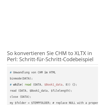
So konvertieren Sie CHM to XLTX in
Perl: Schritt-für-Schritt-Codebeispiel
#
 Umwandlung von CHM 
in
 HTML
#
while
( 
read
 (DATA, 
$Book1_data
, 8)) {};
read (DATA, $Book1_data, $filelength);

close (DATA);    
