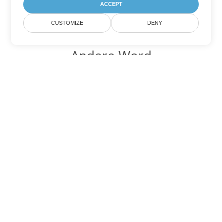
ACCEPT
CUSTOMIZE
DENY
Andere Word
Konvertierungsoptionen
Wandeln Sie CHM in DOC um
DOC:
Microsoft Word Binary Format
Wandeln Sie CHM in DOT um
DOT:
Microsoft Word Template Files
Wandeln Sie CHM in DOCX um
DOCX:
Office 2007+ Word Document
Wandeln Sie CHM in DOCM um