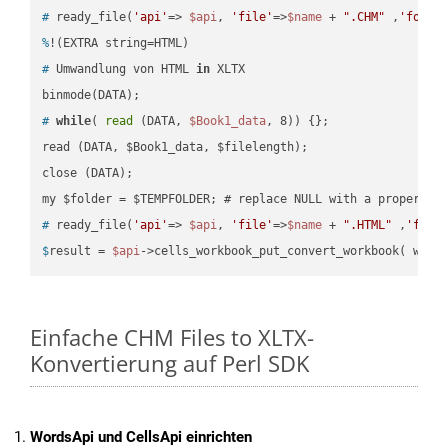
#
 ready_file(
'api'
=> 
$api
, 
'file'
=>
$name
 + 
".CHM"
 ,
'folde
%
!(EXTRA string=HTML)
#
 Umwandlung von HTML 
in
 XLTX
#
while
( 
read
 (DATA, 
$Book1_data
, 8)) {};
read (DATA, $Book1_data, $filelength);

close (DATA);    

#
 ready_file(
'api'
=> 
$api
, 
'file'
=>
$name
 + 
".HTML"
 ,
'fold
$
result = 
$api
->cells_workbook_put_convert_workbook( work
Einfache CHM Files to XLTX-
Konvertierung auf Perl SDK
WordsApi und CellsApi einrichten