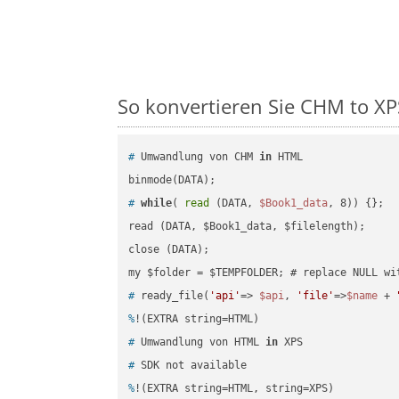
So konvertieren Sie CHM to XPS 
#
 Umwandlung von CHM 
in
 HTML
#
while
( 
read
 (DATA, 
$Book1_data
, 8)) {};
read (DATA, $Book1_data, $filelength);

close (DATA);    

#
 ready_file(
'api'
=> 
$api
, 
'file'
=>
$name
 + 
%
!(EXTRA string=HTML)
#
 Umwandlung von HTML 
in
 XPS
#
 SDK not available
%
!(EXTRA string=HTML, string=XPS)