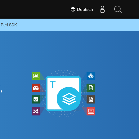
Deutsch
Perl SDK
,