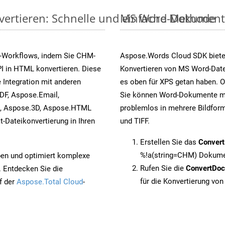
ertieren: Schnelle und einfache Methode
MS Word-Dokumente v
s-Workflows, indem Sie CHM-
Aspose.Words Cloud SDK biete
I in HTML konvertieren. Diese
Konvertieren von MS Word-Datei
 Integration mit anderen
es oben für XPS getan haben. O
DF, Aspose.Email,
Sie können Word-Dokumente mi
s, Aspose.3D, Aspose.HTML
problemlos in mehrere Bildform
-Dateikonvertierung in Ihren
und TIFF.
Erstellen Sie das
Conver
%!a(string=CHM) Dokumen
pen und optimiert komplexe
Rufen Sie die
ConvertDo
. Entdecken Sie die
für die Konvertierung vo
f der
Aspose.Total Cloud
-