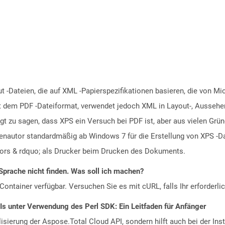
ut -Dateien, die auf XML -Papierspezifikationen basieren, die von Mi
t dem PDF -Dateiformat, verwendet jedoch XML in Layout-, Aussehe
tigt zu sagen, dass XPS ein Versuch bei PDF ist, aber aus vielen G
enautor standardmäßig ab Windows 7 für die Erstellung von XPS -D
ors & rdquo; als Drucker beim Drucken des Dokuments.
Sprache nicht finden. Was soll ich machen?
ontainer verfügbar. Versuchen Sie es mit cURL, falls Ihr erforderli
Is unter Verwendung des Perl SDK: Ein Leitfaden für Anfänger
alisierung der Aspose.Total Cloud API, sondern hilft auch bei der Inst