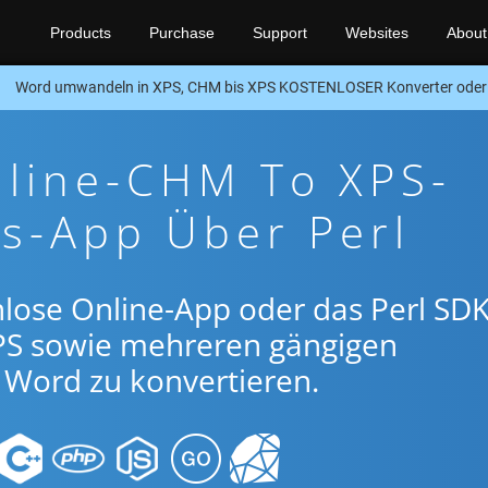
Products
Purchase
Support
Websites
About
Word umwandeln in XPS, CHM bis XPS KOSTENLOSER Konverter oder 
nline-CHM To XPS-
s-App Über Perl
lose Online-App oder das Perl SDK
S sowie mehreren gängigen
Word zu konvertieren.