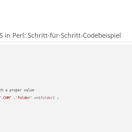
in Perl: Schritt-für-Schritt-Codebeispiel
".CHM"
 ,
'folder'
 =>
$folder
) ;