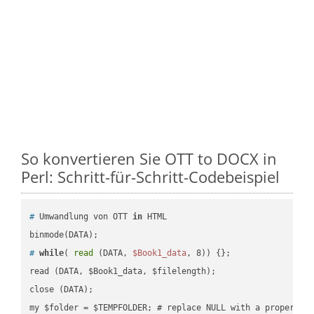
So konvertieren Sie OTT to DOCX in
Perl: Schritt-für-Schritt-Codebeispiel
#
 Umwandlung von OTT 
in
 HTML
#
while
( 
read
 (DATA, 
$Book1_data
, 8)) {};
read (DATA, $Book1_data, $filelength);

close (DATA);    
