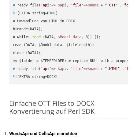
#
 ready_file(
'api'
=> 
$api
, 
'file'
=>
$name
 + 
".OTT"
 ,
'folde
%
!(EXTRA string=HTML)
#
 Umwandlung von HTML 
in
 DOCX
#
while
( 
read
 (DATA, 
$Book1_data
, 8)) {};
read (DATA, $Book1_data, $filelength);

close (DATA);    

#
 ready_file(
'api'
=> 
$api
, 
'file'
=>
$name
 + 
".HTML"
 ,
'fold
%
!(EXTRA string=DOCX)
Einfache OTT Files to DOCX-
Konvertierung auf Perl SDK
WordsApi und CellsApi einrichten