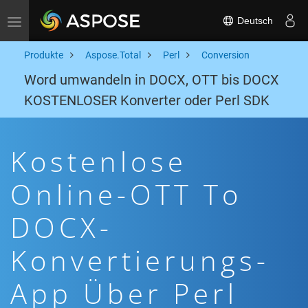
Deutsch
Toggle navigation
Produkte
Aspose.Total
Perl
Conversion
Word umwandeln in DOCX, OTT bis DOCX
KOSTENLOSER Konverter oder Perl SDK
Kostenlose
Online-OTT To
DOCX-
Konvertierungs-
App Über Perl