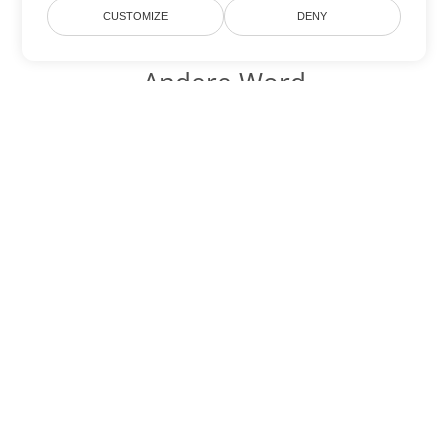
CUSTOMIZE
DENY
Andere Word
Konvertierungsoptionen
Wandeln Sie OTT in DOC um
DOC:
Microsoft Word Binary Format
Wandeln Sie OTT in DOT um
DOT:
Microsoft Word Template Files
Wandeln Sie OTT in DOCX um
DOCX:
Office 2007+ Word Document
Wandeln Sie OTT in DOCM um
DOCM:
Microsoft Word 2007 Marco File