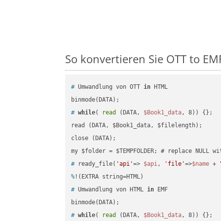
So konvertieren Sie OTT to EMF 
#
 Umwandlung von OTT 
in
 HTML
#
while
( 
read
 (DATA, 
$Book1_data
, 8)) {};
read (DATA, $Book1_data, $filelength);

close (DATA);    

#
 ready_file(
'api'
=> 
$api
, 
'file'
=>
$name
 + 
%
!(EXTRA string=HTML)
#
 Umwandlung von HTML 
in
 EMF
#
while
( 
read
 (DATA, 
$Book1_data
, 8)) {};