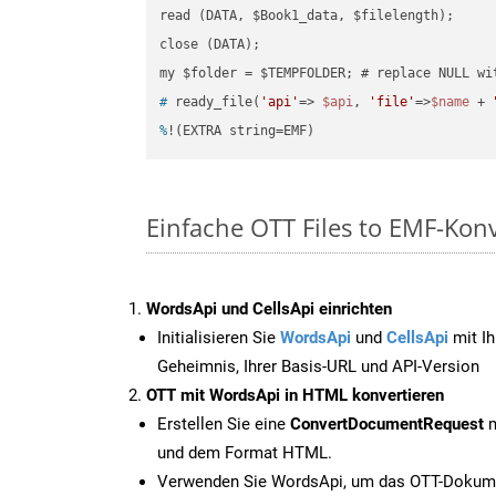
read (DATA, $Book1_data, $filelength);

close (DATA);    

#
 ready_file(
'api'
=> 
$api
, 
'file'
=>
$name
 + 
%
!(EXTRA string=EMF)
Einfache OTT Files to EMF-Kon
WordsApi und CellsApi einrichten
Initialisieren Sie
WordsApi
und
CellsApi
mit Ih
Geheimnis, Ihrer Basis-URL und API-Version
OTT mit WordsApi in HTML konvertieren
Erstellen Sie eine
ConvertDocumentRequest
m
und dem Format HTML.
Verwenden Sie WordsApi, um das OTT-Dokume