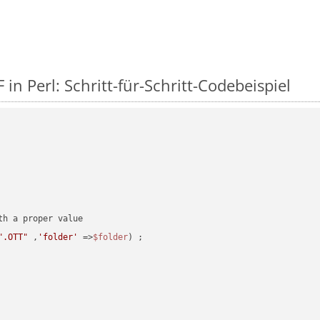
in Perl: Schritt-für-Schritt-Codebeispiel
".OTT"
 ,
'folder'
 =>
$folder
) ;