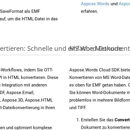
Aspose.Words
und
Aspos
 SaveFormat als EMF
erfahren.
auf, um die HTML-Datei in das
ertieren: Schnelle und einfache Methode
MS Word-Dokumente v
-Workflows, indem Sie OTT-
Aspose.Words Cloud SDK biete
I in HTML konvertieren. Diese
Konvertieren von MS Word-Datei
 Integration mit anderen
es oben für EMF getan haben. O
DF, Aspose.Email,
Sie können Word-Dokumente mi
s, Aspose.3D, Aspose.HTML
problemlos in mehrere Bildform
-Dateikonvertierung in Ihren
und TIFF.
Erstellen Sie das
Conver
Dokument zu konvertiere
pen und optimiert komplexe