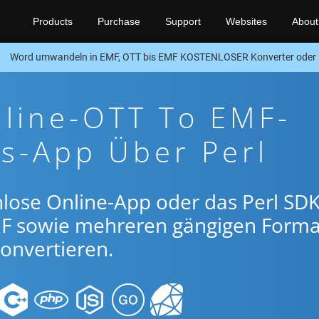
Products
Purchase
Support
Websites
About
Word umwandeln in EMF, OTT bis EMF KOSTENLOSER Konverter oder 
nline-OTT To EMF-
s-App Über Perl
lose Online-App oder das Perl SDK
F sowie mehreren gängigen Form
onvertieren.