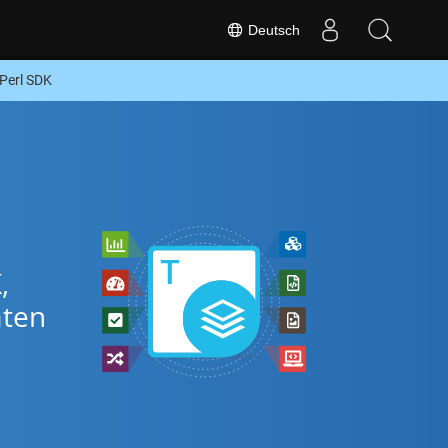
Deutsch
Perl SDK
,
aten