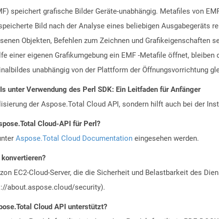
) speichert grafische Bilder Geräte-unabhängig. Metafiles von EM
speicherte Bild nach der Analyse eines beliebigen Ausgabegeräts r
senen Objekten, Befehlen zum Zeichnen und Grafikeigenschaften sei
lfe einer eigenen Grafikumgebung ein EMF -Metafile öffnet, bleibe
inalbildes unabhängig von der Plattform der Öffnungsvorrichtung gle
Is unter Verwendung des Perl SDK: Ein Leitfaden für Anfänger
alisierung der Aspose.Total Cloud API, sondern hilft auch bei der Inst
spose.Total Cloud-API für Perl?
unter
Aspose.Total Cloud Documentation
eingesehen werden.
u konvertieren?
n EC2-Cloud-Server, die die Sicherheit und Belastbarkeit des Diens
://about.aspose.cloud/security).
ose.Total Cloud API unterstützt?