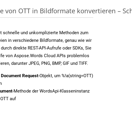
on OTT in Bildformate konvertieren – Schri
t schnelle und unkomplizierte Methoden zum
en in verschiedene Bildformate, genau wie wir
 durch direkte REST-API-Aufrufe oder SDKs, Sie
fe von Aspose.Words Cloud APIs problemlos
ieren, darunter JPEG, PNG, BMP, GIF und TIFF.
t Document Request
-Objekt, um %!a(string=OTT)
n
cument
-Methode der WordsApi-Klasseninstanz
 OTT auf