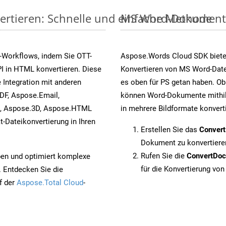
ertieren: Schnelle und einfache Methode
MS Word-Dokumente v
-Workflows, indem Sie OTT-
Aspose.Words Cloud SDK biete
I in HTML konvertieren. Diese
Konvertieren von MS Word-Datei
 Integration mit anderen
es oben für PS getan haben. Ob
DF, Aspose.Email,
können Word-Dokumente mithil
s, Aspose.3D, Aspose.HTML
in mehrere Bildformate konvert
-Dateikonvertierung in Ihren
Erstellen Sie das
Conver
Dokument zu konvertiere
Rufen Sie die
ConvertDo
pen und optimiert komplexe
für die Konvertierung von
. Entdecken Sie die
f der
Aspose.Total Cloud
-