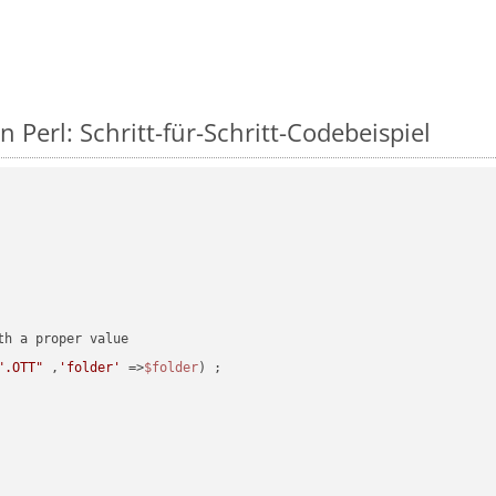
n Perl: Schritt-für-Schritt-Codebeispiel
".OTT"
 ,
'folder'
 =>
$folder
) ;