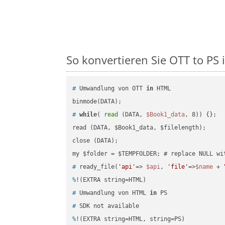
So konvertieren Sie OTT to PS i
#
 Umwandlung von OTT 
in
 HTML
#
while
( 
read
 (DATA, 
$Book1_data
, 8)) {};
read (DATA, $Book1_data, $filelength);

close (DATA);    

#
 ready_file(
'api'
=> 
$api
, 
'file'
=>
$name
 + 
%
!(EXTRA string=HTML)
#
 Umwandlung von HTML 
in
 PS
#
 SDK not available
%
!(EXTRA string=HTML, string=PS)