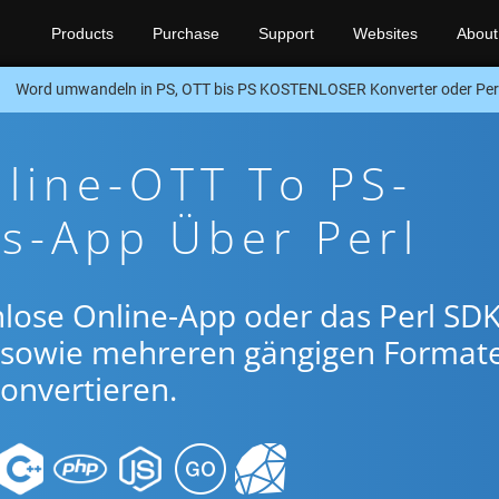
Products
Purchase
Support
Websites
About
Word umwandeln in PS, OTT bis PS KOSTENLOSER Konverter oder Per
line-OTT To PS-
s-App Über Perl
lose Online-App oder das Perl SDK
 sowie mehreren gängigen Format
onvertieren.