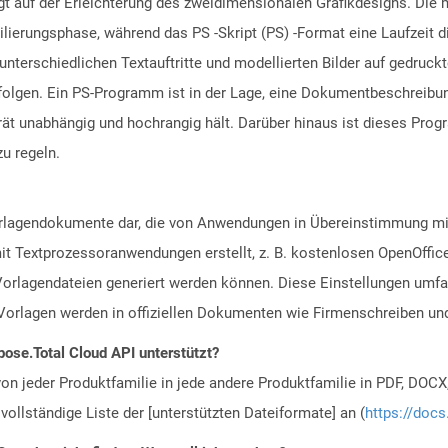
t auf der Erleichterung des zweidimensionalen Grafikdesigns. Die 
rungsphase, während das PS -Skript (PS) -Format eine Laufzeit dire
 unterschiedlichen Textauftritte und modellierten Bilder auf gedruck
folgen. Ein PS-Programm ist in der Lage, eine Dokumentbeschrei
ät unabhängig und hochrangig hält. Darüber hinaus ist dieses Prog
zu regeln.
Vorlagendokumente dar, die von Anwendungen in Übereinstimmung 
t Textprozessoranwendungen erstellt, z. B. kostenlosen OpenOffice
rlagendateien generiert werden können. Diese Einstellungen umfa
Vorlagen werden in offiziellen Dokumenten wie Firmenschreiben un
ose.Total Cloud API unterstützt?
n jeder Produktfamilie in jede andere Produktfamilie in PDF, DOCX
vollständige Liste der [unterstützten Dateiformate] an (
https://docs