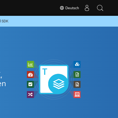
Deutsch
l SDK
,
en