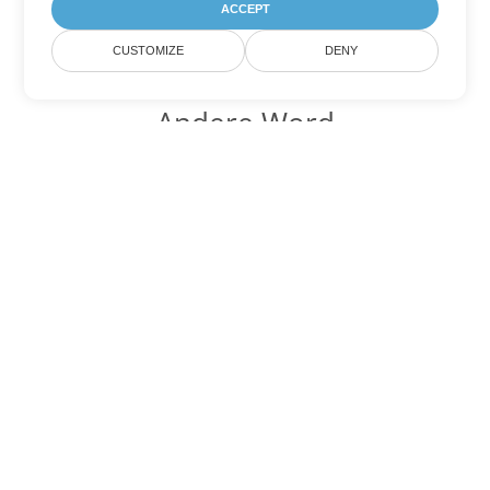
ACCEPT
CUSTOMIZE
DENY
Andere Word
Konvertierungsoptionen
Wandeln Sie OTT in DOC um
DOC:
Microsoft Word Binary Format
Wandeln Sie OTT in DOT um
DOT:
Microsoft Word Template Files
Wandeln Sie OTT in DOCX um
DOCX:
Office 2007+ Word Document
Wandeln Sie OTT in DOCM um