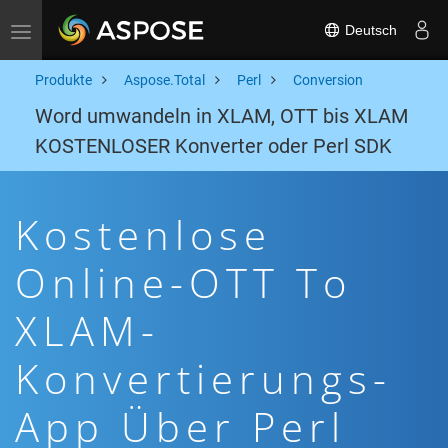
Deutsch
Toggle navigation
Produkte
Aspose.Total
Perl
Conversion
Word umwandeln in XLAM, OTT bis XLAM
KOSTENLOSER Konverter oder Perl SDK
Kostenlose
Online-OTT To
XLAM-
Konvertierungs-
App Über Perl