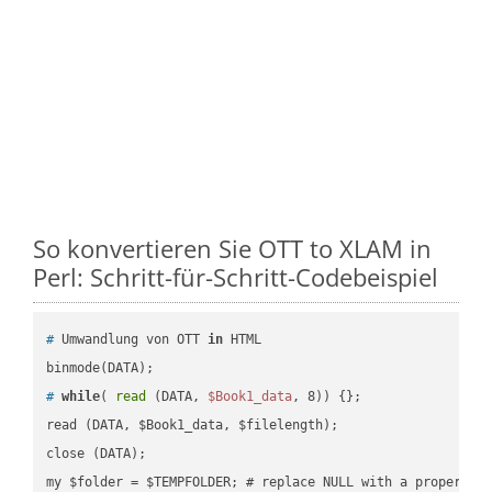
So konvertieren Sie OTT to XLAM in
Perl: Schritt-für-Schritt-Codebeispiel
#
 Umwandlung von OTT 
in
 HTML
#
while
( 
read
 (DATA, 
$Book1_data
, 8)) {};
read (DATA, $Book1_data, $filelength);

close (DATA);    
