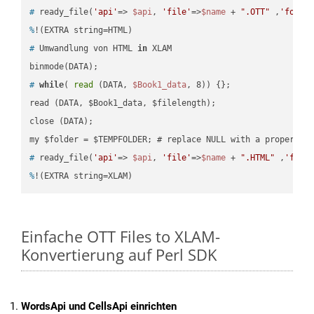
#
 ready_file(
'api'
=> 
$api
, 
'file'
=>
$name
 + 
".OTT"
 ,
'folde
%
!(EXTRA string=HTML)
#
 Umwandlung von HTML 
in
 XLAM
#
while
( 
read
 (DATA, 
$Book1_data
, 8)) {};
read (DATA, $Book1_data, $filelength);

close (DATA);    

#
 ready_file(
'api'
=> 
$api
, 
'file'
=>
$name
 + 
".HTML"
 ,
'fold
%
!(EXTRA string=XLAM)
Einfache OTT Files to XLAM-
Konvertierung auf Perl SDK
WordsApi und CellsApi einrichten