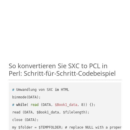
So konvertieren Sie SXC to PCL in
Perl: Schritt-für-Schritt-Codebeispiel
#
 Umwandlung von SXC 
in
 HTML
#
while
( 
read
 (DATA, 
$Book1_data
, 8)) {};
read (DATA, $Book1_data, $filelength);

close (DATA);    
