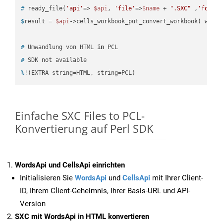
#
 ready_file(
'api'
=> 
$api
, 
'file'
=>
$name
 + 
".SXC"
 ,
'folde
$
result = 
$api
->cells_workbook_put_convert_workbook( work
#
 Umwandlung von HTML 
in
 PCL
#
 SDK not available
%
!(EXTRA string=HTML, string=PCL)
Einfache SXC Files to PCL-
Konvertierung auf Perl SDK
WordsApi und CellsApi einrichten
Initialisieren Sie
WordsApi
und
CellsApi
mit Ihrer Client-
ID, Ihrem Client-Geheimnis, Ihrer Basis-URL und API-
Version
SXC mit WordsApi in HTML konvertieren