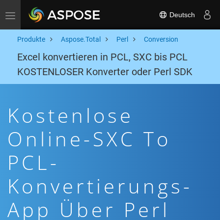
Deutsch
Toggle navigation
Produkte
Aspose.Total
Perl
Conversion
Excel konvertieren in PCL, SXC bis PCL
KOSTENLOSER Konverter oder Perl SDK
Kostenlose
Online-SXC To
PCL-
Konvertierungs-
App Über Perl