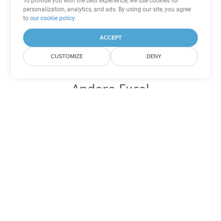
To provide you with the best experience, we use cookies for
personalization, analytics, and ads. By using our site, you agree
to
our cookie policy
.
ACCEPT
CUSTOMIZE
DENY
Andere Excel
Konvertierungsoptionen
Wandeln Sie SXC in DOC um
DOC:
Microsoft Word Binary Format
Wandeln Sie SXC in DOT um
DOT:
Microsoft Word Template Files
Wandeln Sie SXC in DOCX um