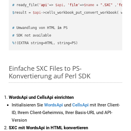
#
 ready_file(
'api'
=> 
$api
, 
'file'
=>
$name
 + 
".SXC"
 ,
'folde
$
result = 
$api
->cells_workbook_put_convert_workbook( work
#
 Umwandlung von HTML 
in
 PS
#
 SDK not available
%
!(EXTRA string=HTML, string=PS)
Einfache SXC Files to PS-
Konvertierung auf Perl SDK
WordsApi und CellsApi einrichten
Initialisieren Sie
WordsApi
und
CellsApi
mit Ihrer Client-
ID, Ihrem Client-Geheimnis, Ihrer Basis-URL und API-
Version
SXC mit WordsApi in HTML konvertieren