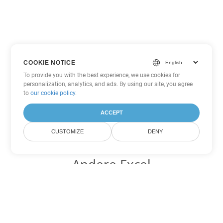
COOKIE NOTICE
To provide you with the best experience, we use cookies for
personalization, analytics, and ads. By using our site, you agree
to
our cookie policy
.
ACCEPT
CUSTOMIZE
DENY
Andere Excel
Konvertierungsoptionen
Wandeln Sie SXC in DOC um
DOC:
Microsoft Word Binary Format