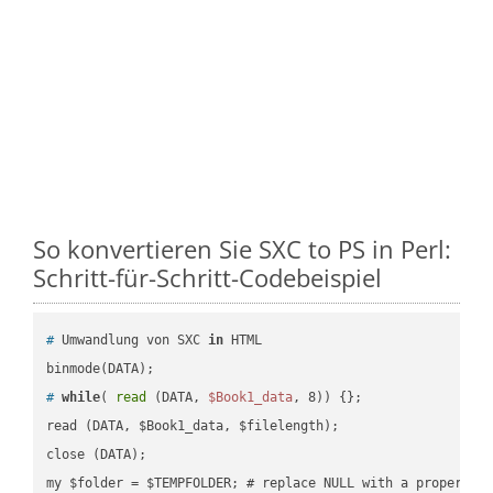
So konvertieren Sie SXC to PS in Perl:
Schritt-für-Schritt-Codebeispiel
#
 Umwandlung von SXC 
in
 HTML
#
while
( 
read
 (DATA, 
$Book1_data
, 8)) {};
read (DATA, $Book1_data, $filelength);

close (DATA);    
