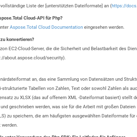
vollständige Liste der [unterstützten Dateiformate] an (
https://docs
spose.Total Cloud-API für Php?
unter
Aspose.Total Cloud Documentation
eingesehen werden.
 zu konvertieren?
n EC2-Cloud-Server, die die Sicherheit und Belastbarkeit des Diens
://about.aspose.cloud/security).
inärdateiformat an, das eine Sammlung von Datensätzen und Struktu
i-strukturierte Tabellen von Zahlen, Text oder sowohl Zahlen als au
nsatz zu XLSX (das auf offenem XML -Dateiformat basiert) stellt de
und geschrieben werden, was sie für die Arbeit mit großen Dateien 
LS) zu speichern, die am häufigsten ausgewählten Dateiformate fü
t werden.