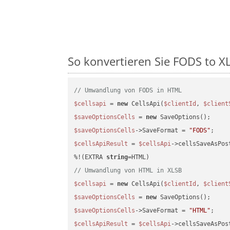
So konvertieren Sie FODS to XL
// Umwandlung von FODS in HTML
$cellsapi
 = 
new
 CellsApi(
$clientId
, 
$client
$saveOptionsCells
 = 
new
$saveOptionsCells
->SaveFormat = 
"FODS"
$cellsApiResult
 = 
$cellsApi
->cellsSaveAsPos
%!(EXTRA 
string
// Umwandlung von HTML in XLSB
$cellsapi
 = 
new
 CellsApi(
$clientId
, 
$client
$saveOptionsCells
 = 
new
$saveOptionsCells
->SaveFormat = 
"HTML"
$cellsApiResult
 = 
$cellsApi
->cellsSaveAsPos