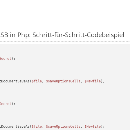
SB in Php: Schritt-für-Schritt-Codebeispiel
Secret
tDocumentSaveAs(
$file
, 
$saveOptionsCells
, 
$Newfile
);

Secret
tDocumentSaveAs(
$file
, 
$saveOptionsCells
, 
$Newfile
);
