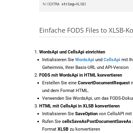
%!(EXTRA 
string
=XLSB)
Einfache FODS Files to XLSB-K
WordsApi und CellsApi einrichten
Initialisieren Sie
WordsApi
und
CellsApi
mit Ih
Geheimnis, Ihrer Basis-URL und API-Version
FODS mit WordsApi in HTML konvertieren
Erstellen Sie eine
ConvertDocumentRequest
m
und dem Format HTML.
Verwenden Sie WordsApi, um das FODS-Dokum
HTML mit CellsApi in XLSB konvertieren
Initialisieren Sie
SaveOption
von CellsAPI mit
Rufen Sie
cellsSaveAsPostDocumentSaveAs
Format
XLSB
zu konvertieren