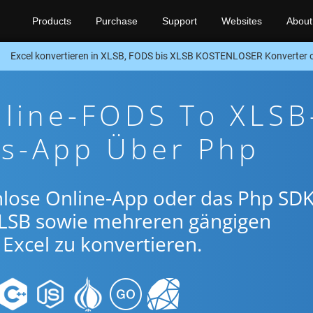
Products
Purchase
Support
Websites
About
Excel konvertieren in XLSB, FODS bis XLSB KOSTENLOSER Konverter
nline-FODS To XLSB
gs-App Über Php
nlose Online-App oder das Php SDK
LSB sowie mehreren gängigen
Excel zu konvertieren.