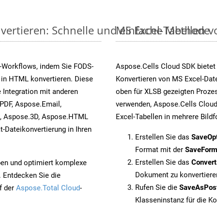
vertieren: Schnelle und einfache Methode
MS Excel-Tabellen vo
-Workflows, indem Sie FODS-
Aspose.Cells Cloud SDK bietet
 in HTML konvertieren. Diese
Konvertieren von MS Excel-Date
 Integration mit anderen
oben für XLSB gezeigten Prozes
PDF, Aspose.Email,
verwenden, Aspose.Cells Cloud
s, Aspose.3D, Aspose.HTML
Excel-Tabellen in mehrere Bild
-Dateikonvertierung in Ihren
Erstellen Sie das
SaveOp
Format mit der
SaveForm
Erstellen Sie das
Conver
pen und optimiert komplexe
Dokument zu konvertiere
. Entdecken Sie die
Rufen Sie die
SaveAsPos
f der
Aspose.Total Cloud
-
Klasseninstanz für die K