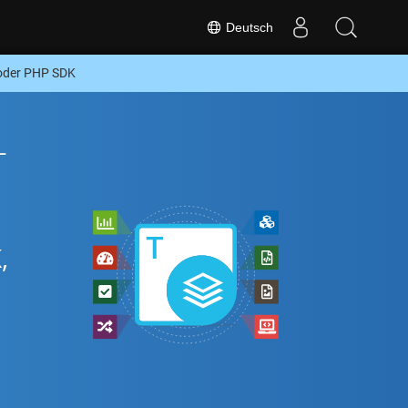
Deutsch
 oder PHP SDK
-
,