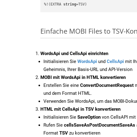
%!(EXTRA 
string
=TSV)
Einfache MOBI Files to TSV-Ko
WordsApi und CellsApi einrichten
Initialisieren Sie
WordsApi
und
CellsApi
mit Ih
Geheimnis, Ihrer Basis-URL und API-Version
MOBI mit WordsApi in HTML konvertieren
Erstellen Sie eine
ConvertDocumentRequest
m
und dem Format HTML.
Verwenden Sie WordsApi, um das MOBI-Dokum
HTML mit CellsApi in TSV konvertieren
Initialisieren Sie
SaveOption
von CellsAPI mit
Rufen Sie
cellsSaveAsPostDocumentSaveAs
Format
TSV
zu konvertieren