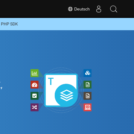
Deutsch
r PHP SDK
,