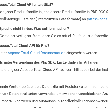
ose.Total Cloud API unterstützt?
n jeder Produktfamilie in jede andere Produktfamilie in PDF, DOCX
vollständige Liste der [unterstützten Dateiformate] an (
https://docs
Sprache nicht finden. Was soll ich machen?
ontainer verfügbar. Versuchen Sie es mit cURL, falls Ihr erforderli
spose.Total Cloud-API für Php?
unter
Aspose.Total Cloud Documentation
eingesehen werden.
PIs unter Verwendung des Php SDK: Ein Leitfaden für Anfänger
alisierung der Aspose.Total Cloud API, sondern hilft auch bei der Inst
nnte Werte) repräsentiert Daten, die mit Registerkarten im einfach
ion von Daten strukturiert verwendet, um zwischen verschiedenen An
nimport/Exportieren und Austausch in Tabellenkalkulationsanwend