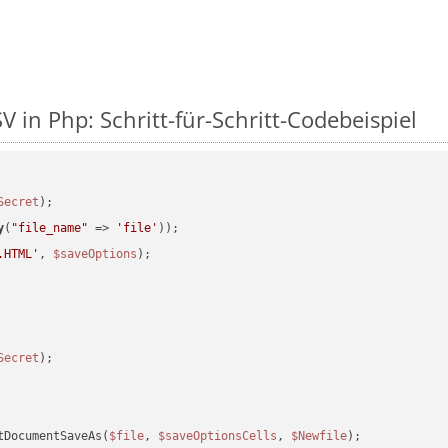
 in Php: Schritt-für-Schritt-Codebeispiel
Secret
y
(
"file_name"
 => 
'file'
.HTML'
, 
$saveOptions
Secret
tDocumentSaveAs(
$file
, 
$saveOptionsCells
, 
$Newfile
);
