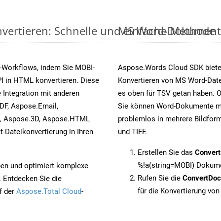
vertieren: Schnelle und einfache Methode
MS Word-Dokumente v
-Workflows, indem Sie MOBI-
Aspose.Words Cloud SDK biete
I in HTML konvertieren. Diese
Konvertieren von MS Word-Datei
 Integration mit anderen
es oben für TSV getan haben. O
DF, Aspose.Email,
Sie können Word-Dokumente mi
s, Aspose.3D, Aspose.HTML
problemlos in mehrere Bildform
-Dateikonvertierung in Ihren
und TIFF.
Erstellen Sie das
Conver
%!a(string=MOBI) Dokume
pen und optimiert komplexe
Rufen Sie die
ConvertDo
. Entdecken Sie die
für die Konvertierung vo
f der
Aspose.Total Cloud
-