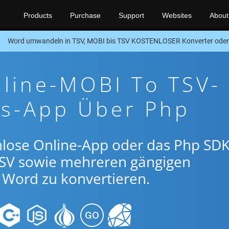
Products
Purchase
Support
Websites
About
Word umwandeln in TSV, MOBI bis TSV KOSTENLOSER Konverter ode
line-MOBI To TSV-
gs-App Über Php
nlose Online-App oder das Php SDK
SV sowie mehreren gängigen
Word zu konvertieren.