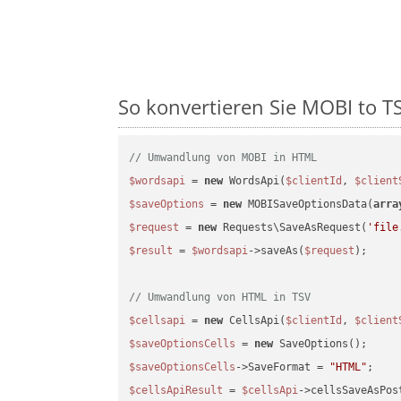
So konvertieren Sie MOBI to TSV
// Umwandlung von MOBI in HTML
$wordsapi
 = 
new
 WordsApi(
$clientId
, 
$client
$saveOptions
 = 
new
 MOBISaveOptionsData(
arra
$request
 = 
new
 Requests\SaveAsRequest(
'file
$result
 = 
$wordsapi
->saveAs(
$request
);

// Umwandlung von HTML in TSV
$cellsapi
 = 
new
 CellsApi(
$clientId
, 
$client
$saveOptionsCells
 = 
new
$saveOptionsCells
->SaveFormat = 
"HTML"
$cellsApiResult
 = 
$cellsApi
->cellsSaveAsPos