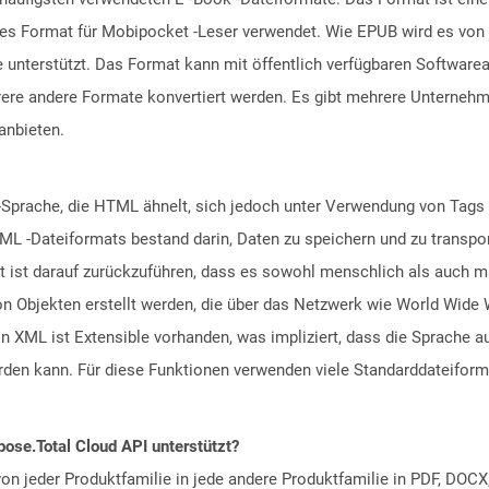
res Format für Mobipocket -Leser verwendet. Wie EPUB wird es von 
e unterstützt. Das Format kann mit öffentlich verfügbaren Softwar
re andere Formate konvertiert werden. Es gibt mehrere Unternehme
anbieten.
-Sprache, die HTML ähnelt, sich jedoch unter Verwendung von Tags 
XML -Dateiformats bestand darin, Daten zu speichern und zu transpo
ät ist darauf zurückzuführen, dass es sowohl menschlich als auch 
n Objekten erstellt werden, die über das Netzwerk wie World Wid
In XML ist Extensible vorhanden, was impliziert, dass die Sprache
rden kann. Für diese Funktionen verwenden viele Standarddateiform
ose.Total Cloud API unterstützt?
n jeder Produktfamilie in jede andere Produktfamilie in PDF, DOCX