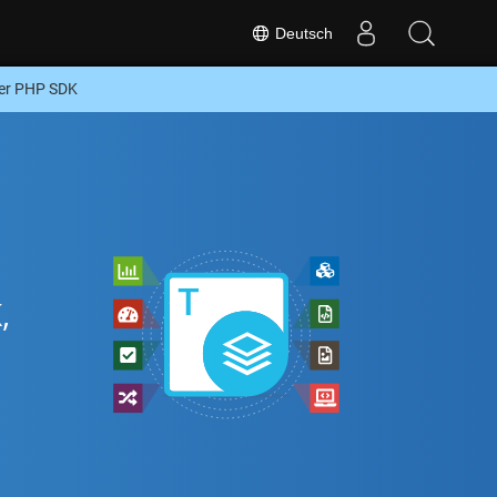
Deutsch
er PHP SDK
,