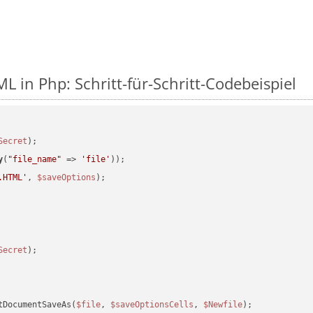
L in Php: Schritt-für-Schritt-Codebeispiel
Secret
y
(
"file_name"
 => 
'file'
.HTML'
, 
$saveOptions
Secret
tDocumentSaveAs(
$file
, 
$saveOptionsCells
, 
$Newfile
);
