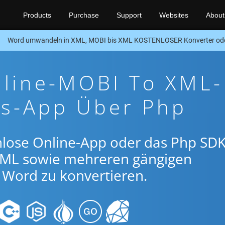
Products
Purchase
Support
Websites
About
Word umwandeln in XML, MOBI bis XML KOSTENLOSER Konverter od
nline-MOBI To XML-
gs-App Über Php
nlose Online-App oder das Php SDK
ML sowie mehreren gängigen
Word zu konvertieren.