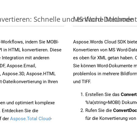
vertieren: Schnelle und einfache Methode
MS Word-Dokumente v
-Workflows, indem Sie MOBI-
Aspose.Words Cloud SDK biete
I in HTML konvertieren. Diese
Konvertieren von MS Word-Datei
 Integration mit anderen
es oben für XML getan haben. O
DF, Aspose.Email,
Sie können Word-Dokumente mi
s, Aspose.3D, Aspose.HTML
problemlos in mehrere Bildform
-Dateikonvertierung in Ihren
und TIFF.
Erstellen Sie das
Conver
%!a(string=MOBI) Dokume
pen und optimiert komplexe
Rufen Sie die
ConvertDo
. Entdecken Sie die
für die Konvertierung vo
f der
Aspose.Total Cloud
-