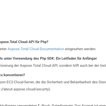
spose.Total Cloud-API für Php?
unter
Aspose.Total Cloud Documentation
eingesehen werden.
PIs unter Verwendung des Php SDK: Ein Leitfaden für Anfänger
alisierung der Aspose.Total Cloud API, sondern hilft auch bei der Inst
zu konvertieren?
n EC2-Cloud-Server, die die Sicherheit und Belastbarkeit des Diens
://about.aspose.cloud/security).
 häufigsten verwendeten E -Book -Dateiformate. Das Format ist ein