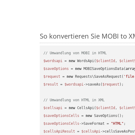
So konvertieren Sie MOBI to XM
// Umwandlung von MOBI in HTML
$wordsapi
 = 
new
 WordsApi(
$clientId
, 
$client
$saveOptions
 = 
new
 MOBISaveOptionsData(
arra
$request
 = 
new
 Requests\SaveAsRequest(
'file
$result
 = 
$wordsapi
->saveAs(
$request
);

// Umwandlung von HTML in XML
$cellsapi
 = 
new
 CellsApi(
$clientId
, 
$client
$saveOptionsCells
 = 
new
$saveOptionsCells
->SaveFormat = 
"HTML"
$cellsApiResult
 = 
$cellsApi
->cellsSaveAsPos