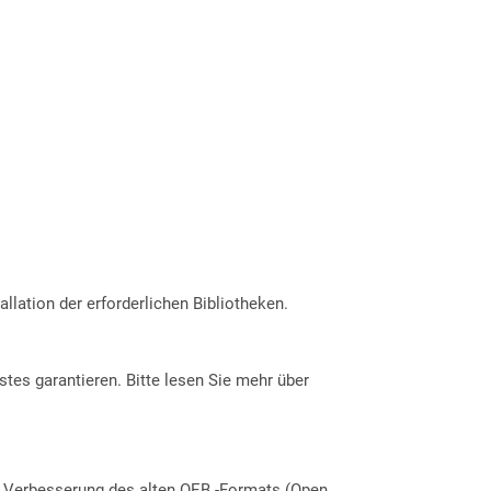
allation der erforderlichen Bibliotheken.
tes garantieren. Bitte lesen Sie mehr über
e Verbesserung des alten OEB -Formats (Open