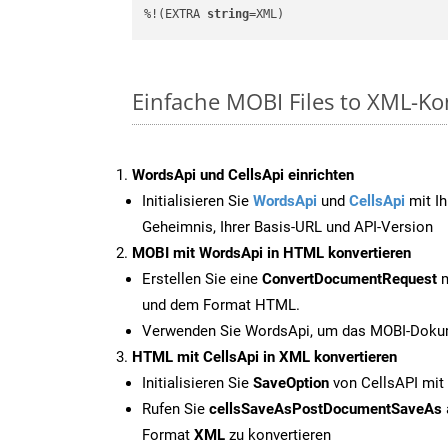
%!(EXTRA 
string
=XML)
Einfache MOBI Files to XML-Ko
WordsApi und CellsApi einrichten
Initialisieren Sie
WordsApi
und
CellsApi
mit Ih
Geheimnis, Ihrer Basis-URL und API-Version
MOBI mit WordsApi in HTML konvertieren
Erstellen Sie eine
ConvertDocumentRequest
m
und dem Format HTML.
Verwenden Sie WordsApi, um das MOBI-Dokum
HTML mit CellsApi in XML konvertieren
Initialisieren Sie
SaveOption
von CellsAPI mit
Rufen Sie
cellsSaveAsPostDocumentSaveAs
Format
XML
zu konvertieren