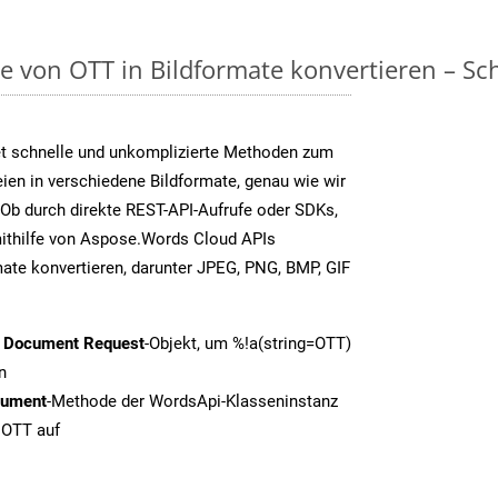
on OTT in Bildformate konvertieren – Schri
t schnelle und unkomplizierte Methoden zum
en in verschiedene Bildformate, genau wie wir
Ob durch direkte REST-API-Aufrufe oder SDKs,
thilfe von Aspose.Words Cloud APIs
ate konvertieren, darunter JPEG, PNG, BMP, GIF
t Document Request
-Objekt, um %!a(string=OTT)
n
cument
-Methode der WordsApi-Klasseninstanz
 OTT auf