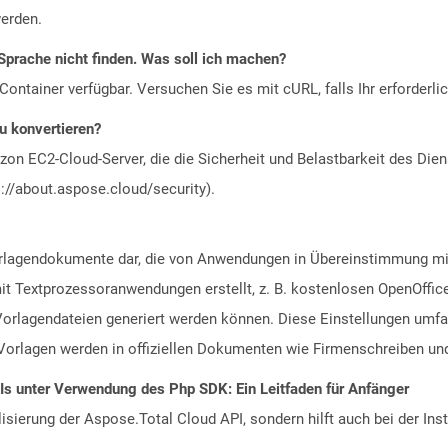
erden.
Sprache nicht finden. Was soll ich machen?
ontainer verfügbar. Versuchen Sie es mit cURL, falls Ihr erforderli
zu konvertieren?
n EC2-Cloud-Server, die die Sicherheit und Belastbarkeit des Diens
://about.aspose.cloud/security).
Vorlagendokumente dar, die von Anwendungen in Übereinstimmung 
t Textprozessoranwendungen erstellt, z. B. kostenlosen OpenOffice
rlagendateien generiert werden können. Diese Einstellungen umfa
Vorlagen werden in offiziellen Dokumenten wie Firmenschreiben un
PIs unter Verwendung des Php SDK: Ein Leitfaden für Anfänger
alisierung der Aspose.Total Cloud API, sondern hilft auch bei der Inst