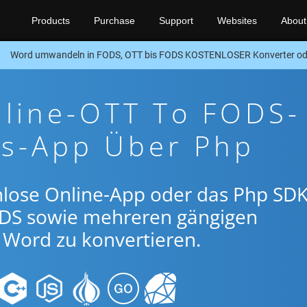
Products
Purchase
Support
Websites
About
Word umwandeln in FODS, OTT bis FODS KOSTENLOSER Konverter o
nline-OTT To FODS-
gs-App Über Php
nlose Online-App oder das Php SDK
DS sowie mehreren gängigen
Word zu konvertieren.