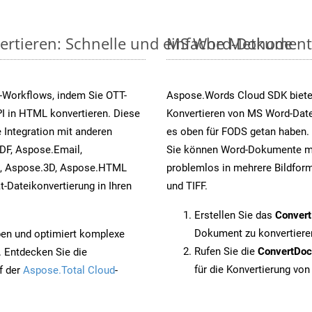
ertieren: Schnelle und einfache Methode
MS Word-Dokumente v
-Workflows, indem Sie OTT-
Aspose.Words Cloud SDK biete
I in HTML konvertieren. Diese
Konvertieren von MS Word-Datei
 Integration mit anderen
es oben für FODS getan haben. 
DF, Aspose.Email,
Sie können Word-Dokumente mi
s, Aspose.3D, Aspose.HTML
problemlos in mehrere Bildform
-Dateikonvertierung in Ihren
und TIFF.
Erstellen Sie das
Conver
Dokument zu konvertiere
pen und optimiert komplexe
Rufen Sie die
ConvertDo
. Entdecken Sie die
für die Konvertierung von
f der
Aspose.Total Cloud
-