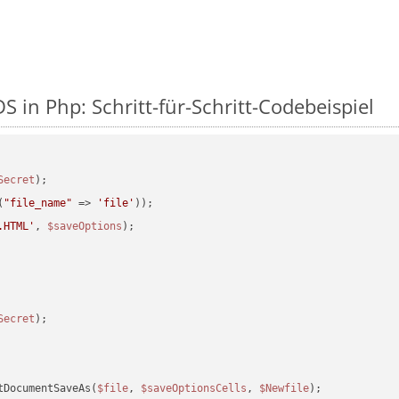
S in Php: Schritt-für-Schritt-Codebeispiel
Secret
(
"file_name"
 => 
'file'
.HTML'
, 
$saveOptions
Secret
tDocumentSaveAs(
$file
, 
$saveOptionsCells
, 
$Newfile
);
