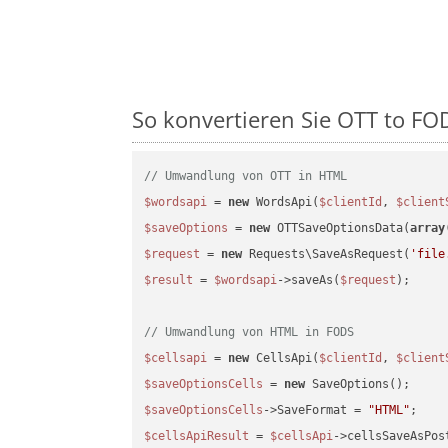
So konvertieren Sie OTT to FOD
// Umwandlung von OTT in HTML
$wordsapi
 = 
new
 WordsApi(
$clientId
, 
$client
$saveOptions
 = 
new
 OTTSaveOptionsData(
array
$request
 = 
new
 Requests\SaveAsRequest(
'file
$result
 = 
$wordsapi
->saveAs(
$request
);

// Umwandlung von HTML in FODS
$cellsapi
 = 
new
 CellsApi(
$clientId
, 
$client
$saveOptionsCells
 = 
new
$saveOptionsCells
->SaveFormat = 
"HTML"
$cellsApiResult
 = 
$cellsApi
->cellsSaveAsPos