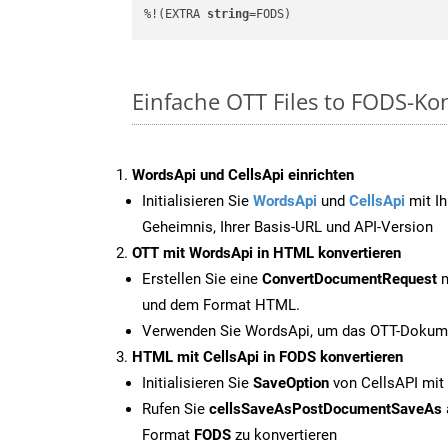
%!(EXTRA 
string
=FODS)
Einfache OTT Files to FODS-Ko
WordsApi und CellsApi einrichten
Initialisieren Sie
WordsApi
und
CellsApi
mit Ih
Geheimnis, Ihrer Basis-URL und API-Version
OTT mit WordsApi in HTML konvertieren
Erstellen Sie eine
ConvertDocumentRequest
m
und dem Format HTML.
Verwenden Sie WordsApi, um das OTT-Dokume
HTML mit CellsApi in FODS konvertieren
Initialisieren Sie
SaveOption
von CellsAPI mit
Rufen Sie
cellsSaveAsPostDocumentSaveAs
Format
FODS
zu konvertieren