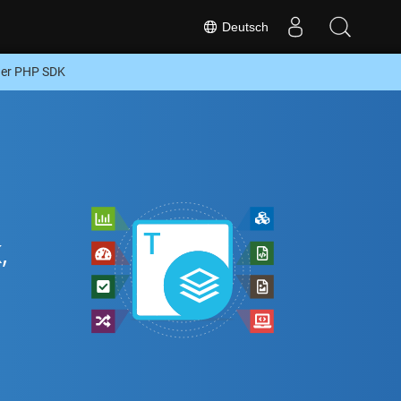
Deutsch
der PHP SDK
,