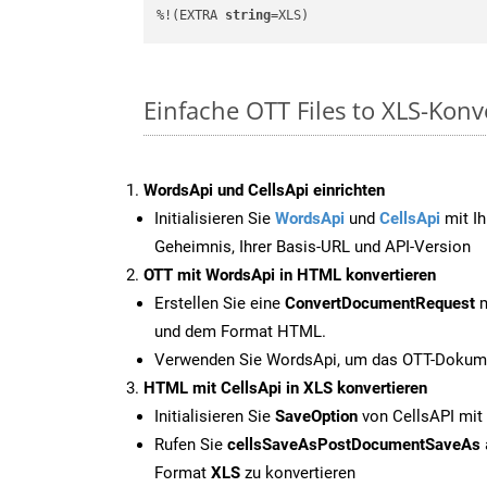
%!(EXTRA 
string
=XLS)
Einfache OTT Files to XLS-Kon
WordsApi und CellsApi einrichten
Initialisieren Sie
WordsApi
und
CellsApi
mit Ih
Geheimnis, Ihrer Basis-URL und API-Version
OTT mit WordsApi in HTML konvertieren
Erstellen Sie eine
ConvertDocumentRequest
m
und dem Format HTML.
Verwenden Sie WordsApi, um das OTT-Dokume
HTML mit CellsApi in XLS konvertieren
Initialisieren Sie
SaveOption
von CellsAPI mit
Rufen Sie
cellsSaveAsPostDocumentSaveAs
Format
XLS
zu konvertieren