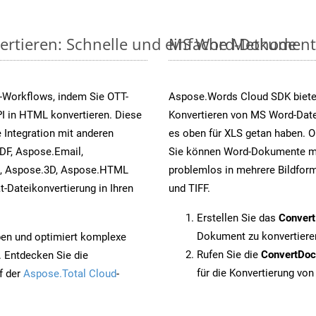
ertieren: Schnelle und einfache Methode
MS Word-Dokumente v
-Workflows, indem Sie OTT-
Aspose.Words Cloud SDK biete
I in HTML konvertieren. Diese
Konvertieren von MS Word-Datei
 Integration mit anderen
es oben für XLS getan haben. O
DF, Aspose.Email,
Sie können Word-Dokumente mi
s, Aspose.3D, Aspose.HTML
problemlos in mehrere Bildform
-Dateikonvertierung in Ihren
und TIFF.
Erstellen Sie das
Conver
Dokument zu konvertiere
pen und optimiert komplexe
Rufen Sie die
ConvertDo
. Entdecken Sie die
für die Konvertierung von
f der
Aspose.Total Cloud
-