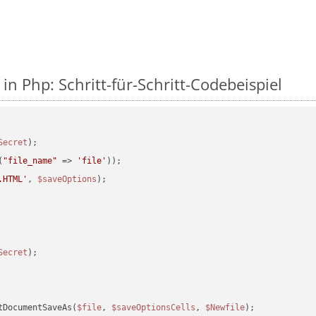
in Php: Schritt-für-Schritt-Codebeispiel
Secret
(
"file_name"
 => 
'file'
.HTML'
, 
$saveOptions
Secret
tDocumentSaveAs(
$file
, 
$saveOptionsCells
, 
$Newfile
);
