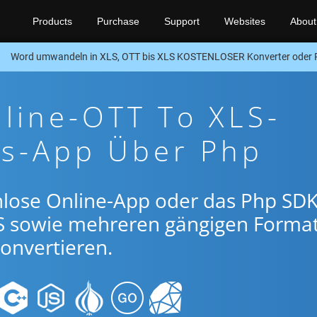
Products
Purchase
Support
Websites
About
Word umwandeln in XLS, OTT bis XLS KOSTENLOSER Konverter oder
line-OTT To XLS-
gs-App Über Php
nlose Online-App oder das Php SDK
S sowie mehreren gängigen Forma
onvertieren.