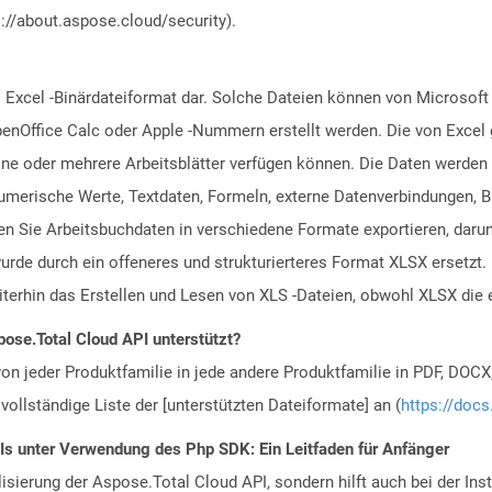
://about.aspose.cloud/security).
s Excel -Binärdateiformat dar. Solche Dateien können von Microsof
nOffice Calc oder Apple -Nummern erstellt werden. Die von Excel 
eine oder mehrere Arbeitsblätter verfügen können. Die Daten werden
umerische Werte, Textdaten, Formeln, externe Datenverbindungen, 
 Sie Arbeitsbuchdaten in verschiedene Formate exportieren, darun
rde durch ein offeneres und strukturierteres Format XLSX ersetzt. 
terhin das Erstellen und Lesen von XLS -Dateien, obwohl XLSX die 
ose.Total Cloud API unterstützt?
n jeder Produktfamilie in jede andere Produktfamilie in PDF, DOCX
vollständige Liste der [unterstützten Dateiformate] an (
https://docs
PIs unter Verwendung des Php SDK: Ein Leitfaden für Anfänger
alisierung der Aspose.Total Cloud API, sondern hilft auch bei der Inst