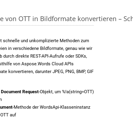
on OTT in Bildformate konvertieren – Schri
t schnelle und unkomplizierte Methoden zum
en in verschiedene Bildformate, genau wie wir
b durch direkte REST-API-Aufrufe oder SDKs,
thilfe von Aspose.Words Cloud APIs
ate konvertieren, darunter JPEG, PNG, BMP, GIF
t Document Request
-Objekt, um %!a(string=OTT)
n
cument
-Methode der WordsApi-Klasseninstanz
 OTT auf