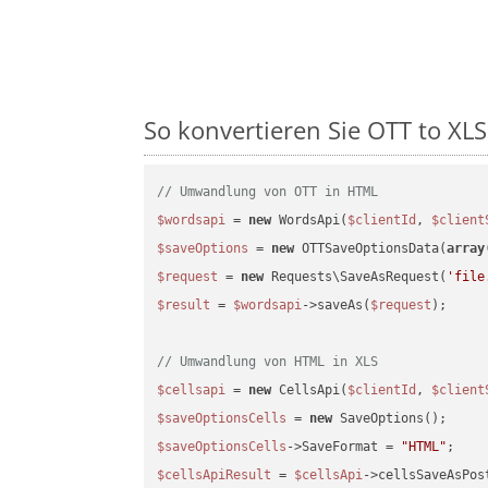
So konvertieren Sie OTT to XLS 
// Umwandlung von OTT in HTML
$wordsapi
 = 
new
 WordsApi(
$clientId
, 
$client
$saveOptions
 = 
new
 OTTSaveOptionsData(
array
$request
 = 
new
 Requests\SaveAsRequest(
'file
$result
 = 
$wordsapi
->saveAs(
$request
);

// Umwandlung von HTML in XLS
$cellsapi
 = 
new
 CellsApi(
$clientId
, 
$client
$saveOptionsCells
 = 
new
$saveOptionsCells
->SaveFormat = 
"HTML"
$cellsApiResult
 = 
$cellsApi
->cellsSaveAsPos