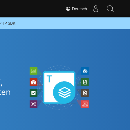
Deutsch
 PHP SDK
,
ten