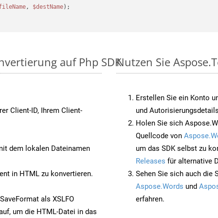
fileName
, 
$destName
);

onvertierung auf Php SDK
Nutzen Sie Aspose.T
Erstellen Sie ein Konto u
rer Client-ID, Ihrem Client-
und Autorisierungsdetails
Holen Sie sich Aspose.W
Quellcode von
Aspose.W
it dem lokalen Dateinamen
um das SDK selbst zu ko
Releases
für alternative
nt in HTML zu konvertieren.
Sehen Sie sich auch die 
Aspose.Words
und
Aspos
 SaveFormat als XSLFO
erfahren.
auf, um die HTML-Datei in das