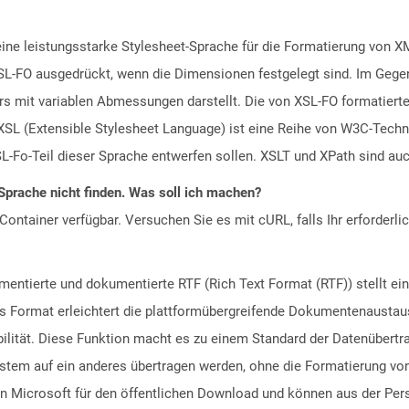
eine leistungsstarke Stylesheet-Sprache für die Formatierung von
SL-FO ausgedrückt, wenn die Dimensionen festgelegt sind. Im Geg
rs mit variablen Abmessungen darstellt. Die von XSL-FO formatie
XSL (Extensible Stylesheet Language) ist eine Reihe von W3C-Techn
o-Teil dieser Sprache entwerfen sollen. XSLT und XPath sind auc
Sprache nicht finden. Was soll ich machen?
ontainer verfügbar. Versuchen Sie es mit cURL, falls Ihr erforderli
entierte und dokumentierte RTF (Rich Text Format (RTF)) stellt ein
 Format erleichtert die plattformübergreifende Dokumentenaustau
bilität. Diese Funktion macht es zu einem Standard der Datenübert
stem auf ein anderes übertragen werden, ohne die Formatierung vo
on Microsoft für den öffentlichen Download und können aus der Per