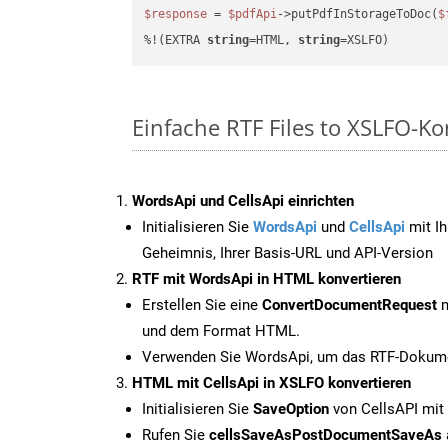
$response
 = 
$pdfApi
->putPdfInStorageToDoc(
$
%!(EXTRA 
string
=HTML, 
string
=XSLFO)
Einfache RTF Files to XSLFO-K
WordsApi und CellsApi einrichten
Initialisieren Sie
WordsApi
und
CellsApi
mit Ih
Geheimnis, Ihrer Basis-URL und API-Version
RTF mit WordsApi in HTML konvertieren
Erstellen Sie eine
ConvertDocumentRequest
m
und dem Format HTML.
Verwenden Sie WordsApi, um das RTF-Dokume
HTML mit CellsApi in XSLFO konvertieren
Initialisieren Sie
SaveOption
von CellsAPI mit
Rufen Sie
cellsSaveAsPostDocumentSaveAs