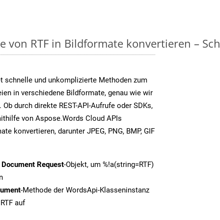
on RTF in Bildformate konvertieren – Schri
t schnelle und unkomplizierte Methoden zum
en in verschiedene Bildformate, genau wie wir
 Ob durch direkte REST-API-Aufrufe oder SDKs,
thilfe von Aspose.Words Cloud APIs
ate konvertieren, darunter JPEG, PNG, BMP, GIF
t Document Request
-Objekt, um %!a(string=RTF)
n
cument
-Methode der WordsApi-Klasseninstanz
 RTF auf