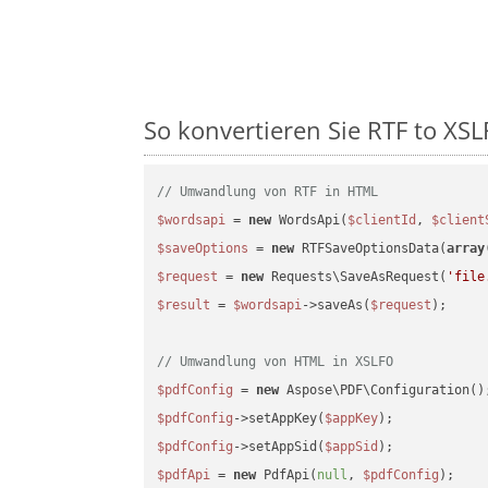
So konvertieren Sie RTF to XSLF
// Umwandlung von RTF in HTML
$wordsapi
 = 
new
 WordsApi(
$clientId
, 
$client
$saveOptions
 = 
new
 RTFSaveOptionsData(
array
$request
 = 
new
 Requests\SaveAsRequest(
'file
$result
 = 
$wordsapi
->saveAs(
$request
);

// Umwandlung von HTML in XSLFO
$pdfConfig
 = 
new
$pdfConfig
->setAppKey(
$appKey
$pdfConfig
->setAppSid(
$appSid
$pdfApi
 = 
new
 PdfApi(
null
, 
$pdfConfig