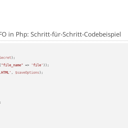
O in Php: Schritt-für-Schritt-Codebeispiel
Secret
(
"file_name"
 => 
'file'
.HTML'
, 
$saveOptions