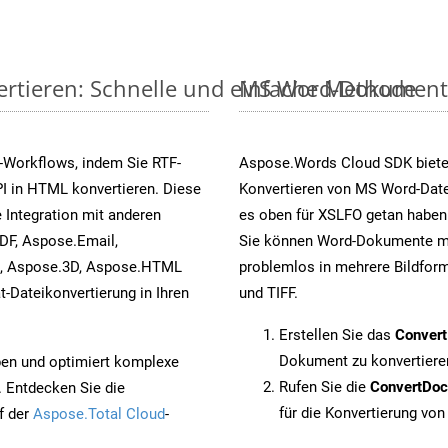
ertieren: Schnelle und einfache Methode
MS Word-Dokumente v
-Workflows, indem Sie RTF-
Aspose.Words Cloud SDK biete
I in HTML konvertieren. Diese
Konvertieren von MS Word-Datei
 Integration mit anderen
es oben für XSLFO getan haben.
DF, Aspose.Email,
Sie können Word-Dokumente mi
s, Aspose.3D, Aspose.HTML
problemlos in mehrere Bildform
-Dateikonvertierung in Ihren
und TIFF.
Erstellen Sie das
Conver
Dokument zu konvertiere
pen und optimiert komplexe
Rufen Sie die
ConvertDo
. Entdecken Sie die
für die Konvertierung von
f der
Aspose.Total Cloud
-