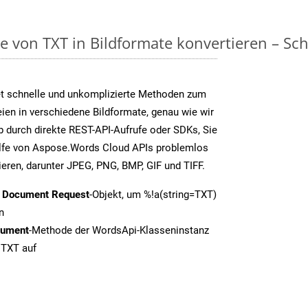
on TXT in Bildformate konvertieren – Schri
t schnelle und unkomplizierte Methoden zum
en in verschiedene Bildformate, genau wie wir
b durch direkte REST-API-Aufrufe oder SDKs, Sie
fe von Aspose.Words Cloud APIs problemlos
ieren, darunter JPEG, PNG, BMP, GIF und TIFF.
t Document Request
-Objekt, um %!a(string=TXT)
n
cument
-Methode der WordsApi-Klasseninstanz
 TXT auf