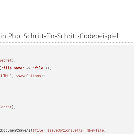
in Php: Schritt-für-Schritt-Codebeispiel
Secret
(
"file_name"
 => 
'file'
.HTML'
, 
$saveOptions
Secret
tDocumentSaveAs(
$file
, 
$saveOptionsCells
, 
$Newfile
);
