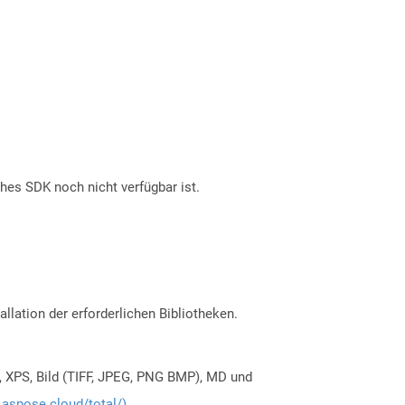
ches SDK noch nicht verfügbar ist.
allation der erforderlichen Bibliotheken.
, XPS, Bild (TIFF, JPEG, PNG BMP), MD und
.aspose.cloud/total/)
.