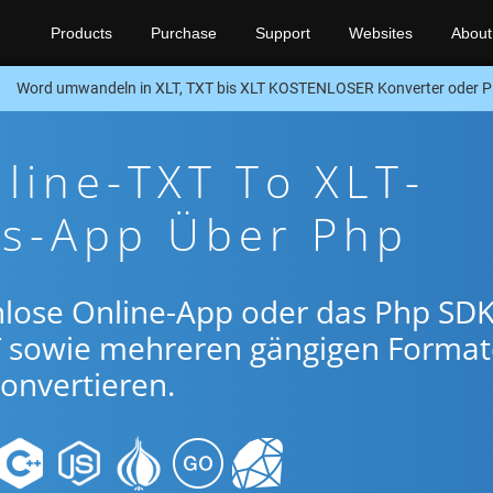
Products
Purchase
Support
Websites
About
Word umwandeln in XLT, TXT bis XLT KOSTENLOSER Konverter oder 
line-TXT To XLT-
gs-App Über Php
nlose Online-App oder das Php SDK
T sowie mehreren gängigen Forma
onvertieren.