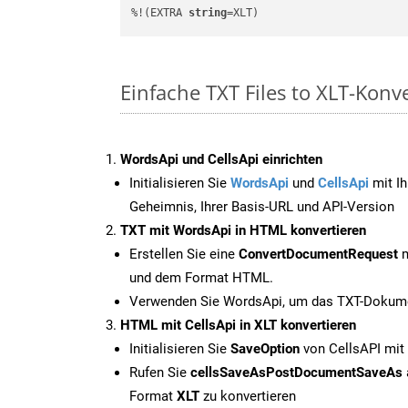
%!(EXTRA 
string
=XLT)
Einfache TXT Files to XLT-Konv
WordsApi und CellsApi einrichten
Initialisieren Sie
WordsApi
und
CellsApi
mit Ih
Geheimnis, Ihrer Basis-URL und API-Version
TXT mit WordsApi in HTML konvertieren
Erstellen Sie eine
ConvertDocumentRequest
m
und dem Format HTML.
Verwenden Sie WordsApi, um das TXT-Dokume
HTML mit CellsApi in XLT konvertieren
Initialisieren Sie
SaveOption
von CellsAPI mit
Rufen Sie
cellsSaveAsPostDocumentSaveAs
Format
XLT
zu konvertieren