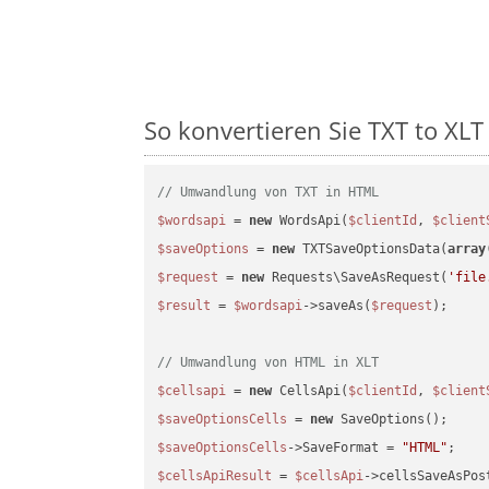
So konvertieren Sie TXT to XLT 
// Umwandlung von TXT in HTML
$wordsapi
 = 
new
 WordsApi(
$clientId
, 
$client
$saveOptions
 = 
new
 TXTSaveOptionsData(
array
$request
 = 
new
 Requests\SaveAsRequest(
'file
$result
 = 
$wordsapi
->saveAs(
$request
);

// Umwandlung von HTML in XLT
$cellsapi
 = 
new
 CellsApi(
$clientId
, 
$client
$saveOptionsCells
 = 
new
$saveOptionsCells
->SaveFormat = 
"HTML"
$cellsApiResult
 = 
$cellsApi
->cellsSaveAsPos