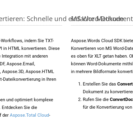
ertieren: Schnelle und einfache Methode
MS Word-Dokumente v
-Workflows, indem Sie TXT-
Aspose.Words Cloud SDK biete
I in HTML konvertieren. Diese
Konvertieren von MS Word-Datei
 Integration mit anderen
es oben für XLT getan haben. O
DF, Aspose.Email,
können Word-Dokumente mithil
s, Aspose.3D, Aspose.HTML
in mehrere Bildformate konvert
-Dateikonvertierung in Ihren
Erstellen Sie das
Conver
Dokument zu konvertiere
Rufen Sie die
ConvertDo
pen und optimiert komplexe
für die Konvertierung von
. Entdecken Sie die
f der
Aspose.Total Cloud
-