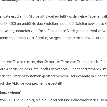
gendateien, die mit Microsoft Excel erstellt wurden, eine Tabellenka
fice 97-2003 unterstützte das Erstellen neuer XLT-Dateien sowie das 
matvorlagendateien zu öffnen. Eine solche Vorlagendatei wird verwe
enformatierung, Schriftgröße, Margen, Diagrammen usw. zu erstellen
ntiert ein Textdokument, das Klartext in Form von Zeilen enthält. 
ere Anordnung des Dateiinhalts verwendet. Ein Standardtextdokume
edenen Betriebssystemen geöffnet werden. Der gesamte in einer sol
ch die Abfolge von Zeichen dargestellt.
 konvertieren?
n EC2-Cloud-Server, die die Sicherheit und Belastbarkeit des Diens