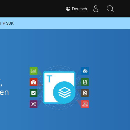
Deutsch
PHP SDK
,
ten