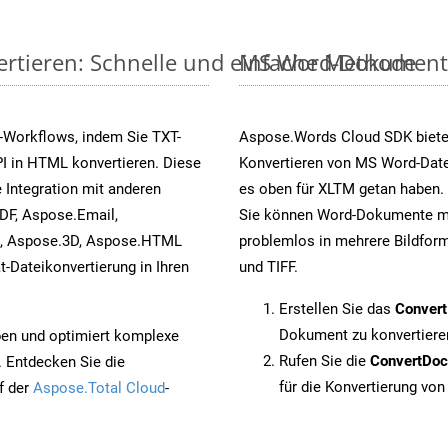
ertieren: Schnelle und einfache Methode
MS Word-Dokumente v
-Workflows, indem Sie TXT-
Aspose.Words Cloud SDK biete
I in HTML konvertieren. Diese
Konvertieren von MS Word-Datei
 Integration mit anderen
es oben für XLTM getan haben. 
DF, Aspose.Email,
Sie können Word-Dokumente mi
s, Aspose.3D, Aspose.HTML
problemlos in mehrere Bildform
-Dateikonvertierung in Ihren
und TIFF.
Erstellen Sie das
Conver
Dokument zu konvertiere
pen und optimiert komplexe
Rufen Sie die
ConvertDo
. Entdecken Sie die
für die Konvertierung von
f der
Aspose.Total Cloud
-