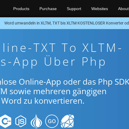
Products
Purchase
Support
Websites
About
Word umwandeln in XLTM, TXT bis XLTM KOSTENLOSER Konverter o
line-TXT To XLTM-
gs-App Über Php
nlose Online-App oder das Php SDK
TM sowie mehreren gängigen
Word zu konvertieren.