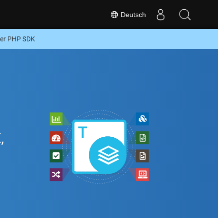
Deutsch
der PHP SDK
,