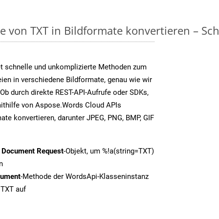
on TXT in Bildformate konvertieren – Schri
t schnelle und unkomplizierte Methoden zum
en in verschiedene Bildformate, genau wie wir
Ob durch direkte REST-API-Aufrufe oder SDKs,
thilfe von Aspose.Words Cloud APIs
ate konvertieren, darunter JPEG, PNG, BMP, GIF
t Document Request
-Objekt, um %!a(string=TXT)
n
cument
-Methode der WordsApi-Klasseninstanz
 TXT auf