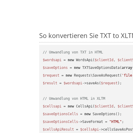
So konvertieren Sie TXT to XLTM
// Umwandlung von TXT in HTML
$wordsapi
 = 
new
 WordsApi(
$clientId
, 
$client
$saveOptions
 = 
new
 TXTSaveOptionsData(
array
$request
 = 
new
 Requests\SaveAsRequest(
'file
$result
 = 
$wordsapi
->saveAs(
$request
);

// Umwandlung von HTML in XLTM
$cellsapi
 = 
new
 CellsApi(
$clientId
, 
$client
$saveOptionsCells
 = 
new
$saveOptionsCells
->SaveFormat = 
"HTML"
$cellsApiResult
 = 
$cellsApi
->cellsSaveAsPos