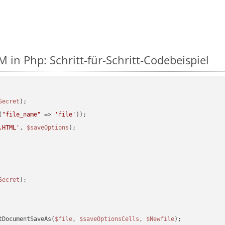
 in Php: Schritt-für-Schritt-Codebeispiel
Secret
(
"file_name"
 => 
'file'
.HTML'
, 
$saveOptions
Secret
tDocumentSaveAs(
$file
, 
$saveOptionsCells
, 
$Newfile
);
