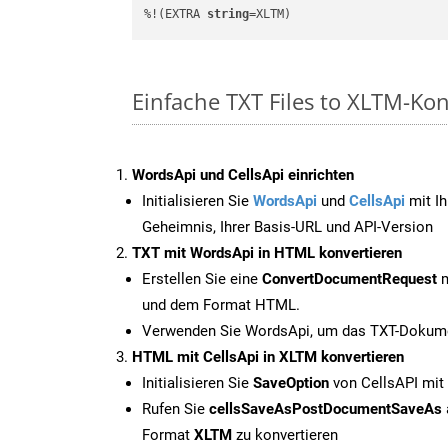
%!(EXTRA 
string
=XLTM)
Einfache TXT Files to XLTM-Ko
WordsApi und CellsApi einrichten
Initialisieren Sie
WordsApi
und
CellsApi
mit Ih
Geheimnis, Ihrer Basis-URL und API-Version
TXT mit WordsApi in HTML konvertieren
Erstellen Sie eine
ConvertDocumentRequest
m
und dem Format HTML.
Verwenden Sie WordsApi, um das TXT-Dokume
HTML mit CellsApi in XLTM konvertieren
Initialisieren Sie
SaveOption
von CellsAPI mit
Rufen Sie
cellsSaveAsPostDocumentSaveAs
Format
XLTM
zu konvertieren