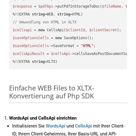
$response
 = 
$pdfApi
->putPdfInStorageToDoc(
$fileName
, 
$des
%!(EXTRA 
string
=WEB, 
string
// Umwandlung von HTML in XLTX
$cellsapi
 = 
new
 CellsApi(
$clientId
, 
$clientSecret
$saveOptionsCells
 = 
new
$saveOptionsCells
->SaveFormat = 
"HTML"
$cellsApiResult
 = 
$cellsApi
->cellsSaveAsPostDocumentSaveA
%!(EXTRA 
string
=XLTX)
Einfache WEB Files to XLTX-
Konvertierung auf Php SDK
WordsApi und CellsApi einrichten
Initialisieren Sie
WordsApi
und
CellsApi
mit Ihrer Client-
ID, Ihrem Client-Geheimnis, Ihrer Basis-URL und API-