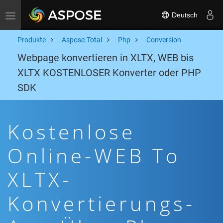
Deutsch
Toggle navigation
Produkte
Aspose.Total
Php
Conversion
Webpage konvertieren in XLTX, WEB bis
XLTX KOSTENLOSER Konverter oder PHP
SDK
Kostenlose
Online-WEB To
XLTX-
Konvertierungs-