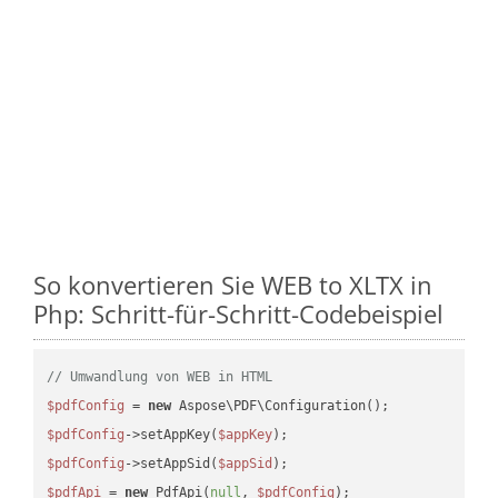
So konvertieren Sie WEB to XLTX in
Php: Schritt-für-Schritt-Codebeispiel
// Umwandlung von WEB in HTML
$pdfConfig
 = 
new
$pdfConfig
->setAppKey(
$appKey
$pdfConfig
->setAppSid(
$appSid
$pdfApi
 = 
new
 PdfApi(
null
, 
$pdfConfig