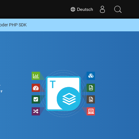
Deutsch
 oder PHP SDK
-
,