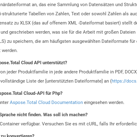
inärdateiformat an, das eine Sammlung von Datensätzen und Struktu
i-strukturierte Tabellen von Zahlen, Text oder sowohl Zahlen als au
nsatz zu XLSX (das auf offenem XML -Dateiformat basiert) stellt de
und geschrieben werden, was sie für die Arbeit mit großen Dateien 
LS) zu speichern, die am häufigsten ausgewählten Dateiformate fü
t werden.
ose.Total Cloud API unterstützt?
n jeder Produktfamilie in jede andere Produktfamilie in PDF, DOCX
vollständige Liste der [unterstützten Dateiformate] an (
https://docs
spose.Total Cloud-API für Php?
unter
Aspose.Total Cloud Documentation
eingesehen werden.
Sprache nicht finden. Was soll ich machen?
ontainer verfügbar. Versuchen Sie es mit cURL, falls Ihr erforderli
 zu konvertieren?