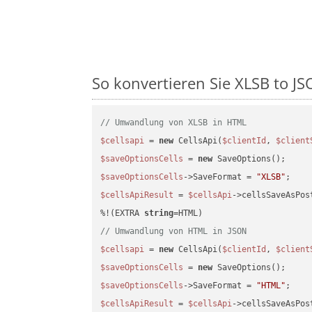
So konvertieren Sie XLSB to JSO
// Umwandlung von XLSB in HTML
$cellsapi
 = 
new
 CellsApi(
$clientId
, 
$client
$saveOptionsCells
 = 
new
$saveOptionsCells
->SaveFormat = 
"XLSB"
$cellsApiResult
 = 
$cellsApi
->cellsSaveAsPos
%!(EXTRA 
string
// Umwandlung von HTML in JSON
$cellsapi
 = 
new
 CellsApi(
$clientId
, 
$client
$saveOptionsCells
 = 
new
$saveOptionsCells
->SaveFormat = 
"HTML"
$cellsApiResult
 = 
$cellsApi
->cellsSaveAsPos