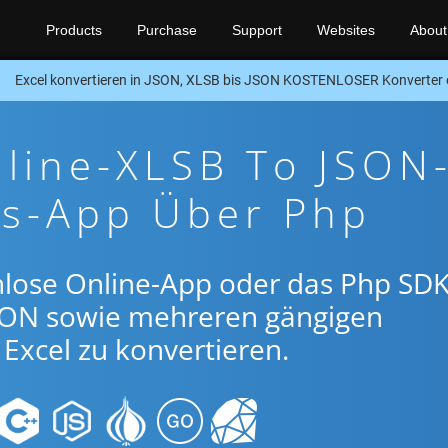
Products
Purchase
Support
Websites
About
Excel konvertieren in JSON, XLSB bis JSON KOSTENLOSER Konverter
line-XLSB To JSON
gs-App Über Php
nlose Online-App oder das Php SDK
SON sowie mehreren gängigen
Excel zu konvertieren.