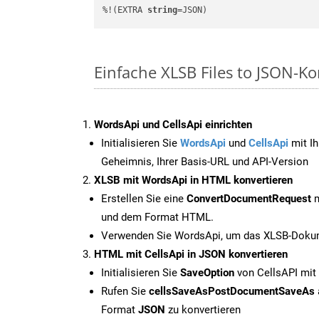
%!(EXTRA 
string
=JSON)
Einfache XLSB Files to JSON-K
WordsApi und CellsApi einrichten
Initialisieren Sie
WordsApi
und
CellsApi
mit Ih
Geheimnis, Ihrer Basis-URL und API-Version
XLSB mit WordsApi in HTML konvertieren
Erstellen Sie eine
ConvertDocumentRequest
m
und dem Format HTML.
Verwenden Sie WordsApi, um das XLSB-Dokum
HTML mit CellsApi in JSON konvertieren
Initialisieren Sie
SaveOption
von CellsAPI mit
Rufen Sie
cellsSaveAsPostDocumentSaveAs
Format
JSON
zu konvertieren