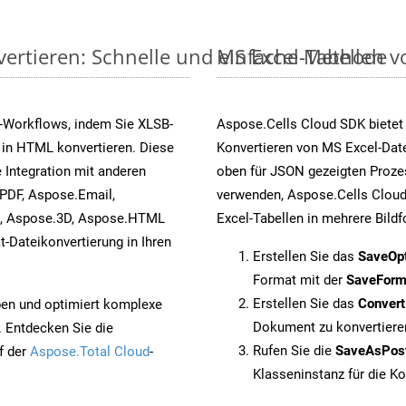
vertieren: Schnelle und einfache Methode
MS Excel-Tabellen vo
-Workflows, indem Sie XLSB-
Aspose.Cells Cloud SDK bietet
 in HTML konvertieren. Diese
Konvertieren von MS Excel-Date
 Integration mit anderen
oben für JSON gezeigten Proze
PDF, Aspose.Email,
verwenden, Aspose.Cells Cloud
s, Aspose.3D, Aspose.HTML
Excel-Tabellen in mehrere Bild
-Dateikonvertierung in Ihren
Erstellen Sie das
SaveOp
Format mit der
SaveForm
Erstellen Sie das
Conver
pen und optimiert komplexe
Dokument zu konvertiere
. Entdecken Sie die
Rufen Sie die
SaveAsPos
f der
Aspose.Total Cloud
-
Klasseninstanz für die K