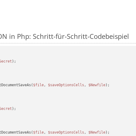
N in Php: Schritt-für-Schritt-Codebeispiel
Secret
tDocumentSaveAs(
$file
, 
$saveOptionsCells
, 
$Newfile
);

Secret
tDocumentSaveAs(
$file
, 
$saveOptionsCells
, 
$Newfile
);
