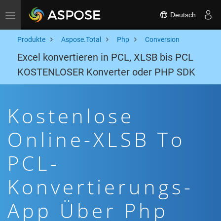
Deutsch
Toggle navigation
Produkte
Aspose.Total
Php
Conversion
Excel konvertieren in PCL, XLSB bis PCL
KOSTENLOSER Konverter oder PHP SDK
Kostenlose
Online-XLSB To
PCL-
Konvertierungs-
App Über Php