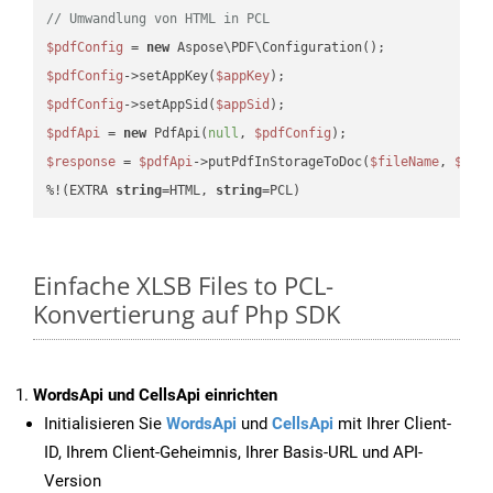
// Umwandlung von HTML in PCL
$pdfConfig
 = 
new
$pdfConfig
->setAppKey(
$appKey
$pdfConfig
->setAppSid(
$appSid
$pdfApi
 = 
new
 PdfApi(
null
, 
$pdfConfig
$response
 = 
$pdfApi
->putPdfInStorageToDoc(
$fileName
, 
$des
%!(EXTRA 
string
=HTML, 
string
=PCL)
Einfache XLSB Files to PCL-
Konvertierung auf Php SDK
WordsApi und CellsApi einrichten
Initialisieren Sie
WordsApi
und
CellsApi
mit Ihrer Client-
ID, Ihrem Client-Geheimnis, Ihrer Basis-URL und API-
Version