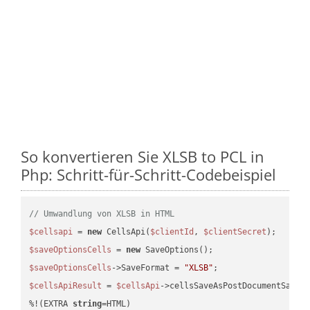
So konvertieren Sie XLSB to PCL in
Php: Schritt-für-Schritt-Codebeispiel
// Umwandlung von XLSB in HTML
$cellsapi
 = 
new
 CellsApi(
$clientId
, 
$clientSecret
$saveOptionsCells
 = 
new
$saveOptionsCells
->SaveFormat = 
"XLSB"
$cellsApiResult
 = 
$cellsApi
->cellsSaveAsPostDocumentSaveA
%!(EXTRA 
string