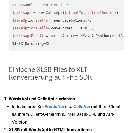
// Umwandlung von HTML in XLT
$cellsapi
 = 
new
 CellsApi(
$clientId
, 
$clientSecret
$saveOptionsCells
 = 
new
$saveOptionsCells
->SaveFormat = 
"HTML"
$cellsApiResult
 = 
$cellsApi
->cellsSaveAsPostDocumentSaveA
%!(EXTRA 
string
=XLT)
Einfache XLSB Files to XLT-
Konvertierung auf Php SDK
WordsApi und CellsApi einrichten
Initialisieren Sie
WordsApi
und
CellsApi
mit Ihrer Client-
ID, Ihrem Client-Geheimnis, Ihrer Basis-URL und API-
Version
XLSB mit WordsApi in HTML konvertieren