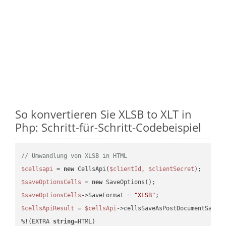
So konvertieren Sie XLSB to XLT in
Php: Schritt-für-Schritt-Codebeispiel
// Umwandlung von XLSB in HTML
$cellsapi
 = 
new
 CellsApi(
$clientId
, 
$clientSecret
$saveOptionsCells
 = 
new
$saveOptionsCells
->SaveFormat = 
"XLSB"
$cellsApiResult
 = 
$cellsApi
->cellsSaveAsPostDocumentSaveA
%!(EXTRA 
string