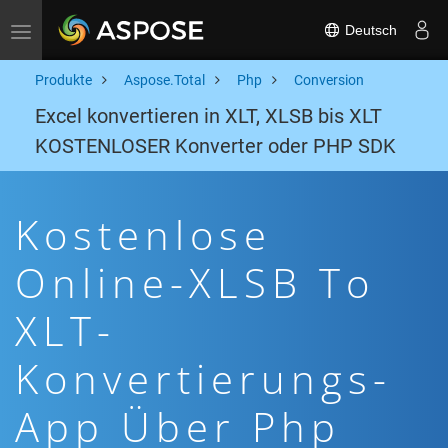
Deutsch
Toggle navigation
Produkte
Aspose.Total
Php
Conversion
Excel konvertieren in XLT, XLSB bis XLT
KOSTENLOSER Konverter oder PHP SDK
Kostenlose
Online-XLSB To
XLT-
Konvertierungs-
App Über Php