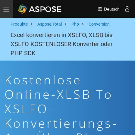
Deutsch
Toggle navigation
Produkte
Aspose.Total
Php
Conversion
Excel konvertieren in XSLFO, XLSB bis
XSLFO KOSTENLOSER Konverter oder
PHP SDK
Kostenlose
Online-XLSB To
XSLFO-
Konvertierungs-