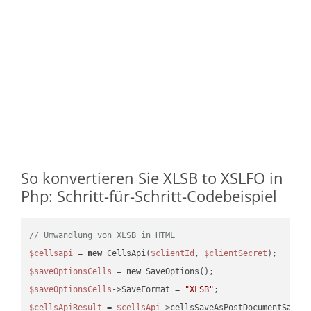
So konvertieren Sie XLSB to XSLFO in
Php: Schritt-für-Schritt-Codebeispiel
// Umwandlung von XLSB in HTML
$cellsapi
 = 
new
 CellsApi(
$clientId
, 
$clientSecret
$saveOptionsCells
 = 
new
$saveOptionsCells
->SaveFormat = 
"XLSB"
$cellsApiResult
 = 
$cellsApi
->cellsSaveAsPostDocumentSaveA