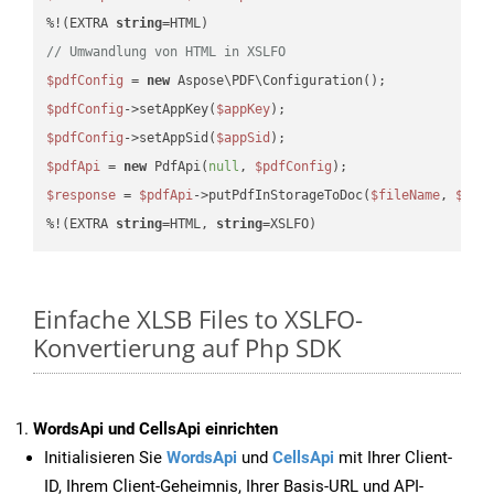
%!(EXTRA 
string
// Umwandlung von HTML in XSLFO
$pdfConfig
 = 
new
$pdfConfig
->setAppKey(
$appKey
$pdfConfig
->setAppSid(
$appSid
$pdfApi
 = 
new
 PdfApi(
null
, 
$pdfConfig
$response
 = 
$pdfApi
->putPdfInStorageToDoc(
$fileName
, 
$des
%!(EXTRA 
string
=HTML, 
string
=XSLFO)
Einfache XLSB Files to XSLFO-
Konvertierung auf Php SDK
WordsApi und CellsApi einrichten
Initialisieren Sie
WordsApi
und
CellsApi
mit Ihrer Client-
ID, Ihrem Client-Geheimnis, Ihrer Basis-URL und API-