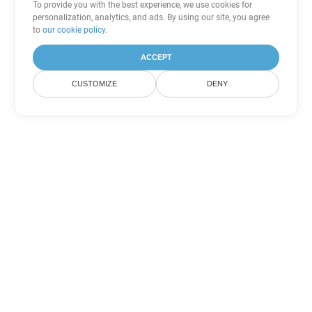
To provide you with the best experience, we use cookies for
personalization, analytics, and ads. By using our site, you agree
to
our cookie policy
.
ACCEPT
CUSTOMIZE
DENY
Andere Word
Konvertierungsoptionen
Wandeln Sie DOT in DOC um
DOC:
Microsoft Word Binary Format
Wandeln Sie DOT in DOCX um
DOCX:
Office 2007+ Word Document