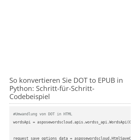
So konvertieren Sie DOT to EPUB in
Python: Schritt-für-Schritt-
Codebeispiel
#Umwandlung von DOT in HTML
wordsApi = asposewordscloud.apis.wordss_api.WordsApi(GetC
request_save_options_data = asposewordscloud.HtmlSaveOptio