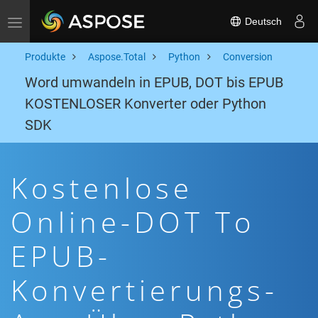
Deutsch
Toggle navigation
Produkte
Aspose.Total
Python
Conversion
Word umwandeln in EPUB, DOT bis EPUB
KOSTENLOSER Konverter oder Python
SDK
Kostenlose
Online-DOT To
EPUB-
Konvertierungs-