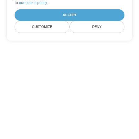
to
our cookie policy
.
ACCEPT
CUSTOMIZE
DENY
Andere Word
Konvertierungsoptionen
Wandeln Sie DOT in DOC um
DOC:
Microsoft Word Binary Format
Wandeln Sie DOT in DOCX um
DOCX:
Office 2007+ Word Document
Wandeln Sie DOT in DOCM um