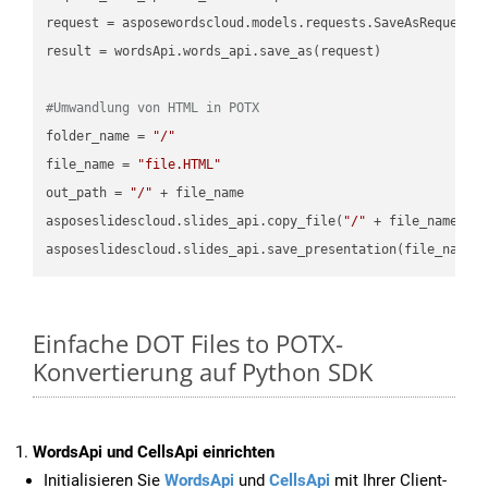
request = asposewordscloud.models.requests.SaveAsRequest(n
result = wordsApi.words_api.save_as(request)

#Umwandlung von HTML in POTX
folder_name = 
"/"
file_name = 
"file.HTML"
out_path = 
"/"
 + file_name

asposeslidescloud.slides_api.copy_file(
"/"
 + file_name, f
asposeslidescloud.slides_api.save_presentation(file_name,
Einfache DOT Files to POTX-
Konvertierung auf Python SDK
WordsApi und CellsApi einrichten
Initialisieren Sie
WordsApi
und
CellsApi
mit Ihrer Client-