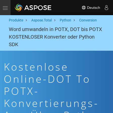
Deutsch
Toggle navigation
Produkte
Aspose.Total
Python
Conversion
Word umwandeln in POTX, DOT bis POTX
KOSTENLOSER Konverter oder Python
SDK
Kostenlose
Online-DOT To
POTX-
Konvertierungs-