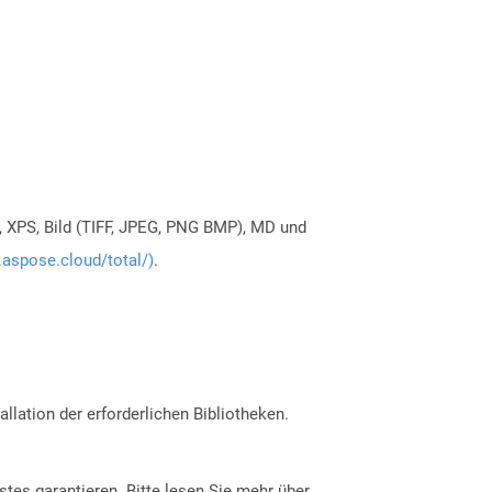
, XPS, Bild (TIFF, JPEG, PNG BMP), MD und
.aspose.cloud/total/)
.
allation der erforderlichen Bibliotheken.
tes garantieren. Bitte lesen Sie mehr über