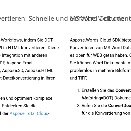
ertieren: Schnelle und einfache Methode
MS Word-Dokumente v
-Workflows, indem Sie DOT-
Aspose.Words Cloud SDK biete
I in HTML konvertieren. Diese
Konvertieren von MS Word-Datei
 Integration mit anderen
es oben für WEB getan haben. O
DF, Aspose.Email,
Sie können Word-Dokumente mi
s, Aspose.3D, Aspose.HTML
problemlos in mehrere Bildform
-Dateikonvertierung in Ihren
und TIFF.
Erstellen Sie das
Conver
%!a(string=DOT) Dokumen
pen und optimiert komplexe
Rufen Sie die
ConvertDo
. Entdecken Sie die
für die Konvertierung vo
f der
Aspose.Total Cloud
-