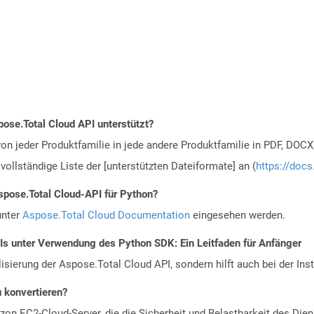
ose.Total Cloud API unterstützt?
n jeder Produktfamilie in jede andere Produktfamilie in PDF, DOCX
vollständige Liste der [unterstützten Dateiformate] an (
https://docs
spose.Total Cloud-API für Python?
unter
Aspose.Total Cloud Documentation
eingesehen werden.
PIs unter Verwendung des Python SDK: Ein Leitfaden für Anfänger
alisierung der Aspose.Total Cloud API, sondern hilft auch bei der Inst
u konvertieren?
n EC2-Cloud-Server, die die Sicherheit und Belastbarkeit des Diens