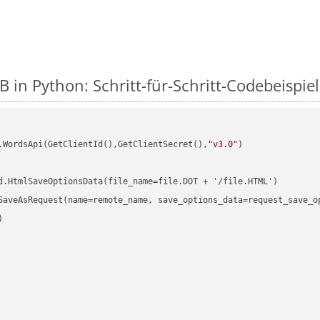
 in Python: Schritt-für-Schritt-Codebeispiel
.WordsApi(GetClientId(),GetClientSecret(),
"v3.0"
)

d.HtmlSaveOptionsData(file_name=file.DOT + '/file.HTML')

SaveAsRequest(name=remote_name, save_options_data=request_save_op

