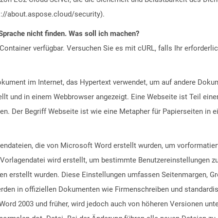
://about.aspose.cloud/security).
Sprache nicht finden. Was soll ich machen?
ontainer verfügbar. Versuchen Sie es mit cURL, falls Ihr erforderli
Dokument im Internet, das Hypertext verwendet, um auf andere Doku
lt und in einem Webbrowser angezeigt. Eine Webseite ist Teil eine
 Der Begriff Webseite ist wie eine Metapher für Papierseiten in 
endateien, die von Microsoft Word erstellt wurden, um vorformatier
orlagendatei wird erstellt, um bestimmte Benutzereinstellungen zu
en erstellt wurden. Diese Einstellungen umfassen Seitenmargen, Gr
erden in offiziellen Dokumenten wie Firmenschreiben und standardi
t Word 2003 und früher, wird jedoch auch von höheren Versionen unt