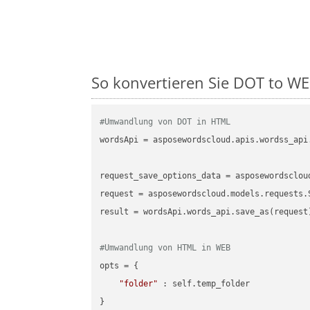
So konvertieren Sie DOT to WEB
#Umwandlung von DOT in HTML
wordsApi = asposewordscloud.apis.wordss_api
request_save_options_data = asposewordsclou
request = asposewordscloud.models.requests.
result = wordsApi.words_api.save_as(request)
#Umwandlung von HTML in WEB
opts = {

"folder"
 : self.temp_folder

}
