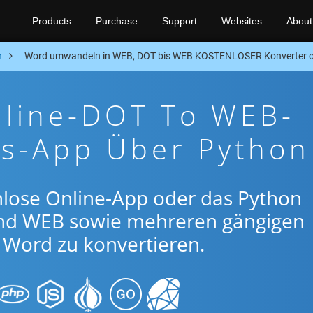
Products
Purchase
Support
Websites
About
n
Word umwandeln in WEB, DOT bis WEB KOSTENLOSER Konverter o
nline-DOT To WEB-
gs-App Über Python
nlose Online-App oder das Python
nd WEB sowie mehreren gängigen
Word zu konvertieren.