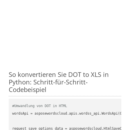
So konvertieren Sie DOT to XLS in
Python: Schritt-für-Schritt-
Codebeispiel
#Umwandlung von DOT in HTML
wordsApi
 = asposewordscloud.apis.wordss_api.WordsApi(GetC
request_save_options_data
 = asposewordscloud.HtmlSaveOpti