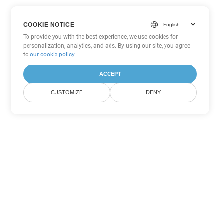
COOKIE NOTICE
To provide you with the best experience, we use cookies for
personalization, analytics, and ads. By using our site, you agree
to
our cookie policy
.
ACCEPT
CUSTOMIZE
DENY
Andere Word
Konvertierungsoptionen
Wandeln Sie DOT in DOC um
DOC:
Microsoft Word Binary Format
Wandeln Sie DOT in DOCX um