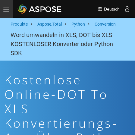
Deutsch
Toggle navigation
Produkte
Aspose.Total
Python
Conversion
Word umwandeln in XLS, DOT bis XLS
KOSTENLOSER Konverter oder Python
SDK
Kostenlose
Online-DOT To
XLS-
Konvertierungs-