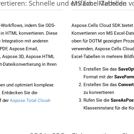
ertieren: Schnelle und einfache Methode
MS Excel-Tabellen vo
-Workflows, indem Sie ODS-
Aspose.Cells Cloud SDK bietet
 in HTML konvertieren. Diese
Konvertieren von MS Excel-Date
 Integration mit anderen
oben für DOTM gezeigten Proze
PDF, Aspose.Email,
verwenden, Aspose.Cells Cloud
s, Aspose.3D, Aspose.HTML
Excel-Tabellen in mehrere Bild
-Dateikonvertierung in Ihren
Erstellen Sie das
SaveOp
Format mit der
SaveForm
Erstellen Sie das
Conver
pen und optimiert komplexe
zu konvertieren
. Entdecken Sie die
Rufen Sie die
SaveAsPos
f der
Aspose.Total Cloud
-
Klasseninstanz für die K