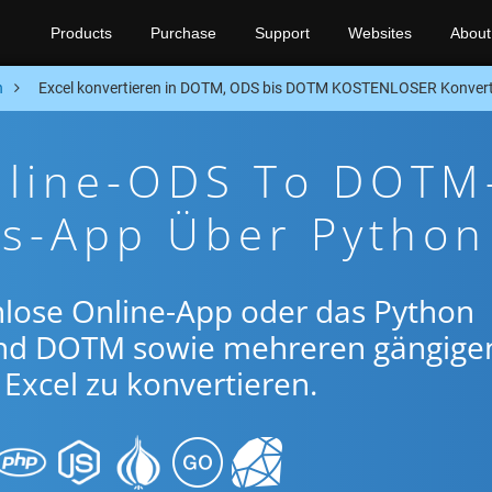
Products
Purchase
Support
Websites
About
n
Excel konvertieren in DOTM, ODS bis DOTM KOSTENLOSER Konvert
nline-ODS To DOTM
gs-App Über Python
nlose Online-App oder das Python
nd DOTM sowie mehreren gängige
Excel zu konvertieren.