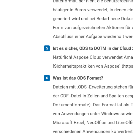
Dateiformat, der nicht die benutzerdefi
häufiger in Büros verwendet, in denen e
generiert wird und bei Bedarf neue Doku
Form von aufgezeichneten Aktionen für d
Abschluss einer Aufgabe wiederholt wer
Ist es sicher, ODS to DOTM in der Cloud 
Natürlich! Aspose Cloud verwendet Amazo
[Sicherheitspraktiken von Aspose] (https
Was ist das ODS Format?
Dateien mit .ODS -Erweiterung stehen f
der ODF -Datei in Zeilen und Spalten ge
Dokumentformate). Das Format ist als Tei
von Anwendungen unter Windows sowie an
Microsoft Excel, NeoOffice und LibreOf
verschiedenen Anwendungen konvertiert