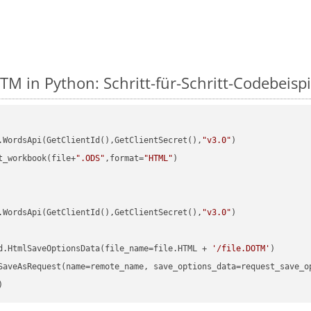
M in Python: Schritt-für-Schritt-Codebeispi
.WordsApi(GetClientId(),GetClientSecret(),
"v3.0"
t_workbook(file+
".ODS"
,format=
"HTML"
)

.WordsApi(GetClientId(),GetClientSecret(),
"v3.0"
)

d.HtmlSaveOptionsData(file_name=file.HTML + 
'/file.DOTM'