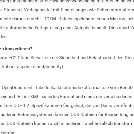
nierten Einstellungen für die Wiederverwendung beim Erstellen ne
ine Standard -Vorlagendatei mit Einstellungen wie Seiteninformatio
mente daraus erstellt. DOTM -Dateien speichern jedoch Makros, bei
ie automatische Fertigstellung einer Aufgabe handelt. Dies spart Ze
den.
zu konvertieren?
n EC2-Cloud-Server, die die Sicherheit und Belastbarkeit des Diens
://about.aspose.cloud/security).
ür OpenDocument -Tabellenkalkulationsdokalformat, die vom Benutz
speichert. Es ist XML-basiertes Format und eines der verschiedenen
l der ODF 1.2 -Spezifikationen festgelegt, die von Oasis veröffentl
deren Betriebssystemen können ODS -Dateien für Bearbeitung und 
fice. ODS -Dateien können auch in anderen Tabellenkalkulationsfor
 werden.