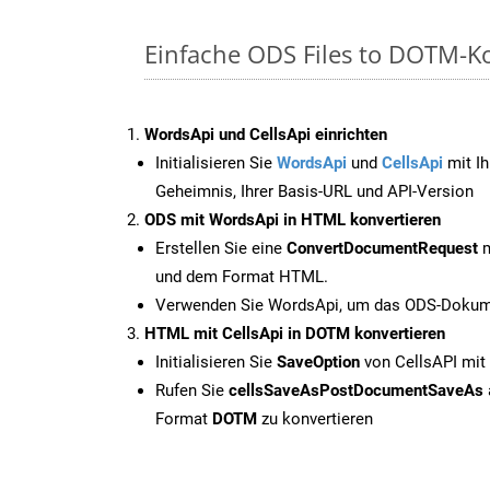
Einfache ODS Files to DOTM-K
WordsApi und CellsApi einrichten
Initialisieren Sie
WordsApi
und
CellsApi
mit Ih
Geheimnis, Ihrer Basis-URL und API-Version
ODS mit WordsApi in HTML konvertieren
Erstellen Sie eine
ConvertDocumentRequest
m
und dem Format HTML.
Verwenden Sie WordsApi, um das ODS-Dokume
HTML mit CellsApi in DOTM konvertieren
Initialisieren Sie
SaveOption
von CellsAPI mi
Rufen Sie
cellsSaveAsPostDocumentSaveAs
Format
DOTM
zu konvertieren