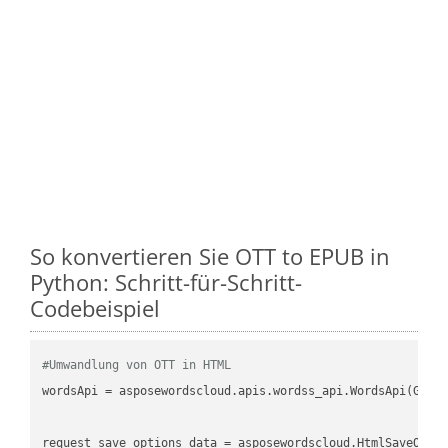
So konvertieren Sie OTT to EPUB in
Python: Schritt-für-Schritt-
Codebeispiel
#Umwandlung von OTT in HTML
wordsApi = asposewordscloud.apis.wordss_api.WordsApi(GetC
request_save_options_data = asposewordscloud.HtmlSaveOptio