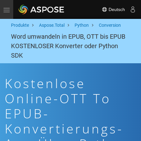
Deutsch
Toggle navigation
Produkte
Aspose.Total
Python
Conversion
Word umwandeln in EPUB, OTT bis EPUB
KOSTENLOSER Konverter oder Python
SDK
Kostenlose
Online-OTT To
EPUB-
Konvertierungs-