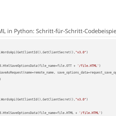
L in Python: Schritt-für-Schritt-Codebeispie
.WordsApi(GetClientId(),GetClientSecret(),
"v3.0"
)

d.HtmlSaveOptionsData(file_name=file.OTT + 
'/file.HTML'


.WordsApi(GetClientId(),GetClientSecret(),
"v3.0"
)

d.HtmlSaveOptionsData(file_name=file.HTML + 
'/file.HTML'