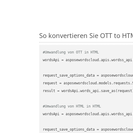
So konvertieren Sie OTT to HTM
#Umwandlung von OTT in HTML
wordsApi
 = asposewordscloud.apis.wordss_api
request_save_options_data
 = asposewordsclou
request
result
 = wordsApi.words_api.save_as(request)
#Umwandlung von HTML in HTML
wordsApi
 = asposewordscloud.apis.wordss_api
request_save_options_data
 = asposewordsclou