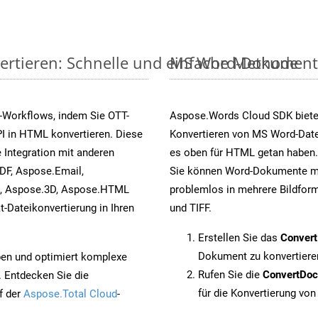
ertieren: Schnelle und einfache Methode
MS Word-Dokumente v
-Workflows, indem Sie OTT-
Aspose.Words Cloud SDK biete
I in HTML konvertieren. Diese
Konvertieren von MS Word-Datei
 Integration mit anderen
es oben für HTML getan haben.
DF, Aspose.Email,
Sie können Word-Dokumente mi
s, Aspose.3D, Aspose.HTML
problemlos in mehrere Bildform
-Dateikonvertierung in Ihren
und TIFF.
Erstellen Sie das
Conver
Dokument zu konvertiere
pen und optimiert komplexe
Rufen Sie die
ConvertDo
. Entdecken Sie die
für die Konvertierung von
f der
Aspose.Total Cloud
-