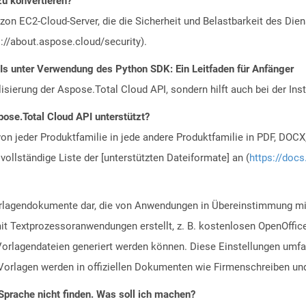
zu konvertieren?
n EC2-Cloud-Server, die die Sicherheit und Belastbarkeit des Diens
://about.aspose.cloud/security).
PIs unter Verwendung des Python SDK: Ein Leitfaden für Anfänger
alisierung der Aspose.Total Cloud API, sondern hilft auch bei der Inst
ose.Total Cloud API unterstützt?
n jeder Produktfamilie in jede andere Produktfamilie in PDF, DOCX
vollständige Liste der [unterstützten Dateiformate] an (
https://docs
Vorlagendokumente dar, die von Anwendungen in Übereinstimmung 
t Textprozessoranwendungen erstellt, z. B. kostenlosen OpenOffice
rlagendateien generiert werden können. Diese Einstellungen umfa
Vorlagen werden in offiziellen Dokumenten wie Firmenschreiben un
Sprache nicht finden. Was soll ich machen?