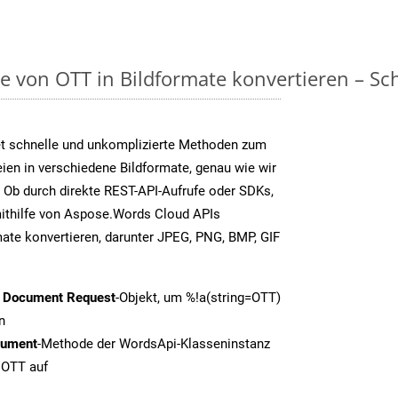
on OTT in Bildformate konvertieren – Schri
t schnelle und unkomplizierte Methoden zum
en in verschiedene Bildformate, genau wie wir
 Ob durch direkte REST-API-Aufrufe oder SDKs,
thilfe von Aspose.Words Cloud APIs
ate konvertieren, darunter JPEG, PNG, BMP, GIF
t Document Request
-Objekt, um %!a(string=OTT)
n
cument
-Methode der WordsApi-Klasseninstanz
 OTT auf