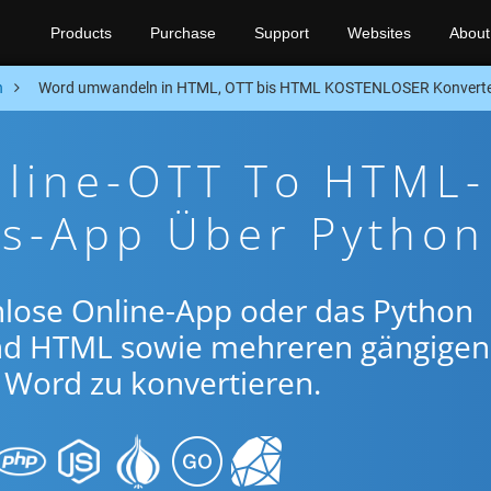
Products
Purchase
Support
Websites
About
n
Word umwandeln in HTML, OTT bis HTML KOSTENLOSER Konverte
nline-OTT To HTML-
gs-App Über Python
nlose Online-App oder das Python
nd HTML sowie mehreren gängigen
Word zu konvertieren.