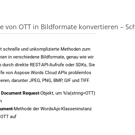
on OTT in Bildformate konvertieren – Schri
t schnelle und unkomplizierte Methoden zum
en in verschiedene Bildformate, genau wie wir
 durch direkte REST-API-Aufrufe oder SDKs, Sie
fe von Aspose.Words Cloud APIs problemlos
ieren, darunter JPEG, PNG, BMP, GIF und TIFF.
t Document Request
-Objekt, um %!a(string=OTT)
n
cument
-Methode der WordsApi-Klasseninstanz
 OTT auf