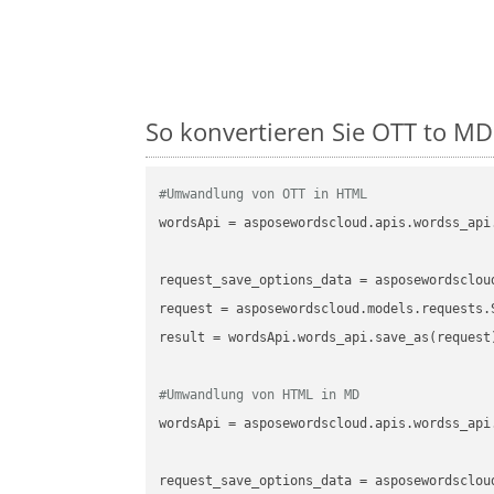
So konvertieren Sie OTT to MD 
#Umwandlung von OTT in HTML
wordsApi
 = asposewordscloud.apis.wordss_api
request_save_options_data
 = asposewordsclou
request
result
 = wordsApi.words_api.save_as(request)
#Umwandlung von HTML in MD
wordsApi
 = asposewordscloud.apis.wordss_api
request_save_options_data
 = asposewordsclou