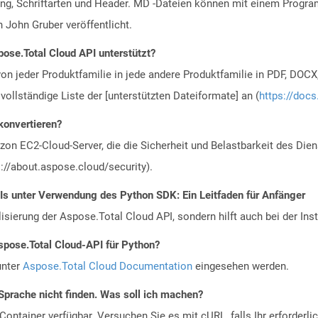
erung, Schriftarten und Header. MD -Dateien können mit einem Pro
John Gruber veröffentlicht.
ose.Total Cloud API unterstützt?
n jeder Produktfamilie in jede andere Produktfamilie in PDF, DOCX
vollständige Liste der [unterstützten Dateiformate] an (
https://docs
 konvertieren?
n EC2-Cloud-Server, die die Sicherheit und Belastbarkeit des Diens
://about.aspose.cloud/security).
PIs unter Verwendung des Python SDK: Ein Leitfaden für Anfänger
alisierung der Aspose.Total Cloud API, sondern hilft auch bei der Inst
spose.Total Cloud-API für Python?
unter
Aspose.Total Cloud Documentation
eingesehen werden.
Sprache nicht finden. Was soll ich machen?
ontainer verfügbar. Versuchen Sie es mit cURL, falls Ihr erforderli