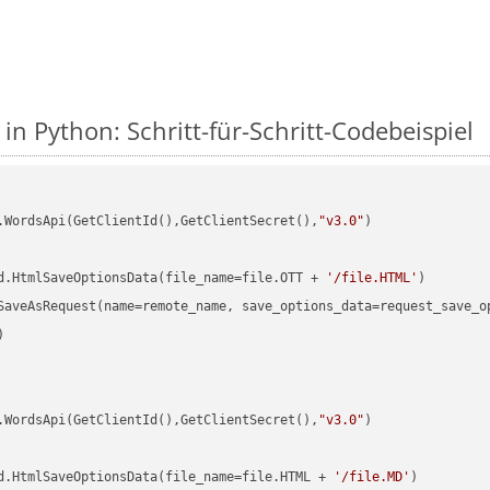
in Python: Schritt-für-Schritt-Codebeispiel
.WordsApi(GetClientId(),GetClientSecret(),
"v3.0"
)

d.HtmlSaveOptionsData(file_name=file.OTT + 
'/file.HTML'


.WordsApi(GetClientId(),GetClientSecret(),
"v3.0"
)

d.HtmlSaveOptionsData(file_name=file.HTML + 
'/file.MD'