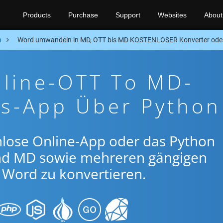
Products
Purchase
Support
Websites
About
n
Word umwandeln in MD, OTT bis MD KOSTENLOSER Konverter ode
nline-OTT To MD-
gs-App Über Python
nlose Online-App oder das Python
nd MD sowie mehreren gängigen
Word zu konvertieren.