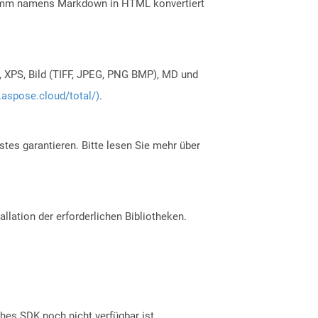
gramm namens Markdown in HTML konvertiert
, XPS, Bild (TIFF, JPEG, PNG BMP), MD und
.aspose.cloud/total/)
.
tes garantieren. Bitte lesen Sie mehr über
allation der erforderlichen Bibliotheken.
ches SDK noch nicht verfügbar ist.