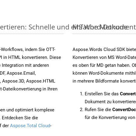
ertieren: Schnelle und einfache Methode
MS Word-Dokumente v
-Workflows, indem Sie OTT-
Aspose.Words Cloud SDK biete
I in HTML konvertieren. Diese
Konvertieren von MS Word-Datei
 Integration mit anderen
es oben für MD getan haben. Ob
DF, Aspose.Email,
können Word-Dokumente mithil
s, Aspose.3D, Aspose.HTML
in mehrere Bildformate konvert
-Dateikonvertierung in Ihren
Erstellen Sie das
Conver
Dokument zu konvertiere
Rufen Sie die
ConvertDo
pen und optimiert komplexe
für die Konvertierung von
. Entdecken Sie die
f der
Aspose.Total Cloud
-