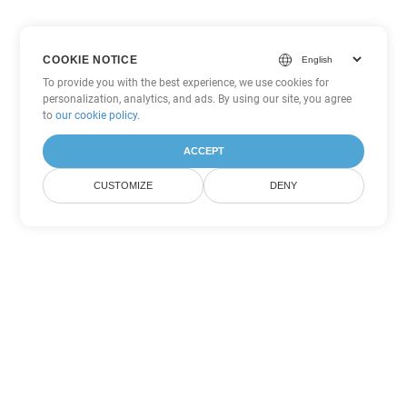
COOKIE NOTICE
To provide you with the best experience, we use cookies for
personalization, analytics, and ads. By using our site, you agree
to
our cookie policy
.
ACCEPT
CUSTOMIZE
DENY
Andere Word
Konvertierungsoptionen
Wandeln Sie OTT in DOC um
DOC:
Microsoft Word Binary Format