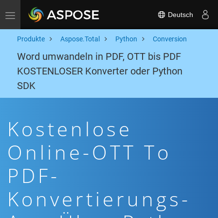
Deutsch
Toggle navigation
Produkte
Aspose.Total
Python
Conversion
Word umwandeln in PDF, OTT bis PDF
KOSTENLOSER Konverter oder Python
SDK
Kostenlose
Online-OTT To
PDF-
Konvertierungs-