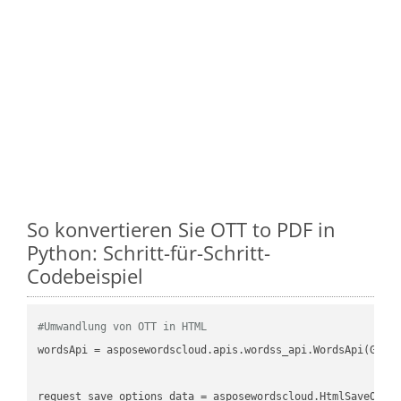
So konvertieren Sie OTT to PDF in
Python: Schritt-für-Schritt-
Codebeispiel
#Umwandlung von OTT in HTML
wordsApi
 = asposewordscloud.apis.wordss_api.WordsApi(GetC
request_save_options_data
 = asposewordscloud.HtmlSaveOpti