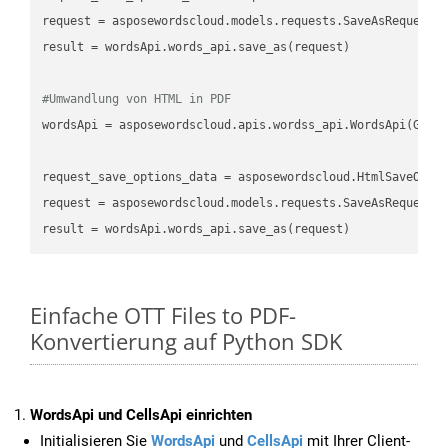
request
result
 = wordsApi.words_api.save_as(request)

#Umwandlung von HTML in PDF
wordsApi
 = asposewordscloud.apis.wordss_api.WordsApi(GetC
request_save_options_data
 = asposewordscloud.HtmlSaveOpti
request
result
Einfache OTT Files to PDF-
Konvertierung auf Python SDK
WordsApi und CellsApi einrichten
Initialisieren Sie
WordsApi
und
CellsApi
mit Ihrer Client-