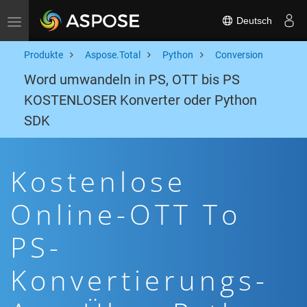
Deutsch
Toggle navigation
Produkte
Aspose.Total
Python
Conversion
Word umwandeln in PS, OTT bis PS
KOSTENLOSER Konverter oder Python
SDK
Kostenlose
Online-OTT To
PS-
Konvertierungs-