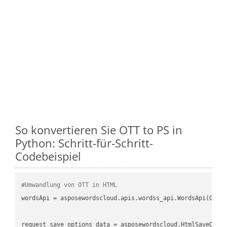
So konvertieren Sie OTT to PS in
Python: Schritt-für-Schritt-
Codebeispiel
#Umwandlung von OTT in HTML
wordsApi = asposewordscloud.apis.wordss_api.WordsApi(GetC
request_save_options_data = asposewordscloud.HtmlSaveOptio